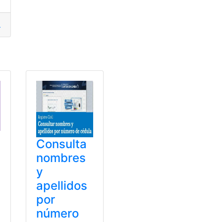
uación
,
Evaluación de aprendizaje
,
instructivo
ulos eléctricos
Consulta
nombres
y
apellidos
por
número