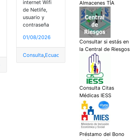
internet Wifi
de Netlife,
usuario y
contraseña
01/08/2026
lo Humano
Consulta
,
Ecuador
,
top2
dor Hoyas y Nudos ubicación
,
Hoyas
,
ubicación
ibro