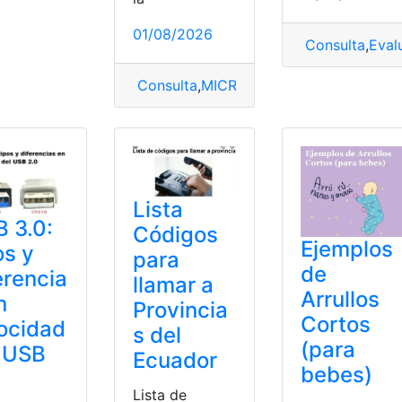
01/08/2026
Consulta
,
Eval
Consulta
,
MICRO-CARS
,
Vehículos
,
Vehíc
ar
,
vestimenta
Lista
 3.0:
Códigos
Ejemplos
os y
para
de
erencia
llamar a
Arrullos
n
Provincia
Cortos
ocidad
s del
(para
 USB
Ecuador
bebes)
Lista de