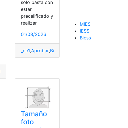
solo basta con
estar
precalificado y
realizar
MIES
a
IESS
Ministerio de educación
,
niveles
01/08/2026
Biess
_cc1
,
Aprobar
,
Biess
,
Cuánto
,
demora
,
Préstamo
,
Quir
a educación
,
Ministerio de educación
s
,
claves
,
desbloqueo
,
Información
,
llamar
Tamaño
foto