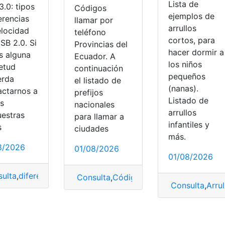
Lista de
.0: tipos
Códigos
ejemplos de
erencias
llamar por
arrullos
elocidad
teléfono
cortos, para
SB 2.0. Si
Provincias del
hacer dormir a
s alguna
Ecuador. A
los niños
ietud
continuación
pequeños
erda
el listado de
(nanas).
actarnos a
prefijos
Listado de
és
nacionales
arrullos
uestras
para llamar a
infantiles y
s
ciudades
más.
8/2026
F
01/08/2026
01/08/2026
ulta
,
diferencias
,
Tipos
,
USB
Consulta
,
Códigos
,
Trucos y Códigos
Consulta
,
Arrul