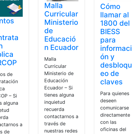
Malla
Cómo
Curricular
llamar al
ntos
Ministerio
1800 del
de
BIESS
trata
Educació
para
n
n Ecuador
informaci
lica
ón y
Malla
RCOP
desbloqu
Curricular
eo de
Ministerio de
os de
claves
Educación
ratación
Ecuador – Si
ica
Para quienes
tienes alguna
OP – Si
deseen
inquietud
s alguna
comunicarse
recuerda
ietud
directamente
contactarnos a
erda
con las
través de
actarnos a
oficinas del
nuestras redes
és de