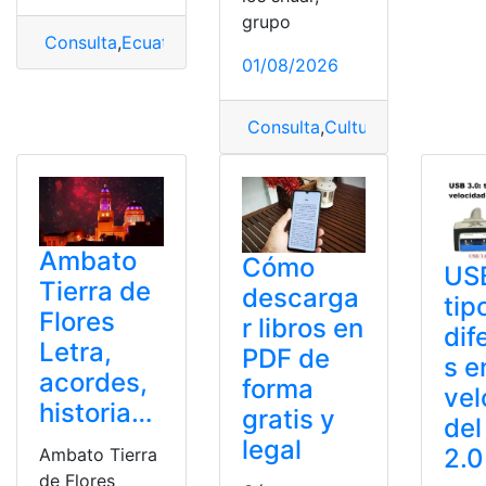
grupo
Consulta
,
Ecuatoriano
,
Himno
,
Himno al deporte
,
Letra
01/08/2026
Consulta
,
Cultura
,
Cultura Shu
Ambato
Cómo
USB
Tierra de
descarga
tip
Flores
r libros en
dif
Letra,
PDF de
s e
acordes,
forma
vel
historia…
gratis y
del
legal
2.0
Ambato Tierra
de Flores