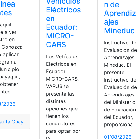
Vehículos
línea
n de
Eléctricos
ntes
Aprendiz
en
ajes
aquil
Ecuador:
Mineduc
e a ver
MICRO-
stro en
Instructivo de
CARS
a. Conozca
Evaluación de
 aplicar
Los Vehículos
Aprendizajes
rograma
Eléctricos en
Mineduc. El
Municipio
Ecuador:
presente
uayaquil,
MICRO-CARS.
Instructivo de
 obtener
VARUS te
Evaluación de
entes
presenta las
Aprendizajes
distintas
del Ministerio
8/2026
opciones que
de Educación
tienen los
del Ecuador,
ulta
,
Guayaquil
,
Registro
,
Vuelve a Ver
conductores
proporciona
para optar por
01/08/2026
la