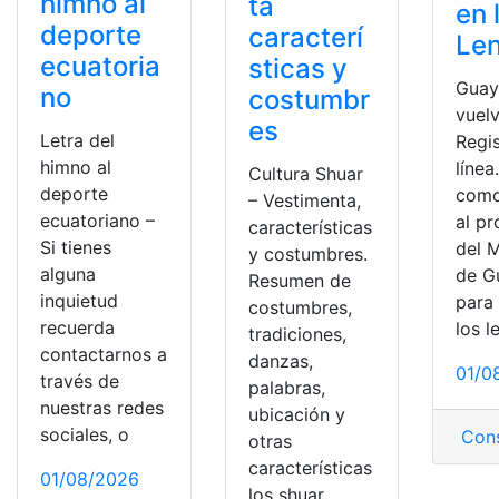
himno al
ta
en 
deporte
caracterí
Le
ecuatoria
sticas y
Guay
no
costumbr
vuelv
es
Letra del
Regi
himno al
líne
Cultura Shuar
deporte
como
– Vestimenta,
ecuatoriano –
al p
características
Si tienes
del 
y costumbres.
alguna
de G
Resumen de
inquietud
para
costumbres,
recuerda
los l
tradiciones,
contactarnos a
danzas,
01/0
través de
palabras,
nuestras redes
ubicación y
sociales, o
Cons
otras
características
01/08/2026
los shuar,