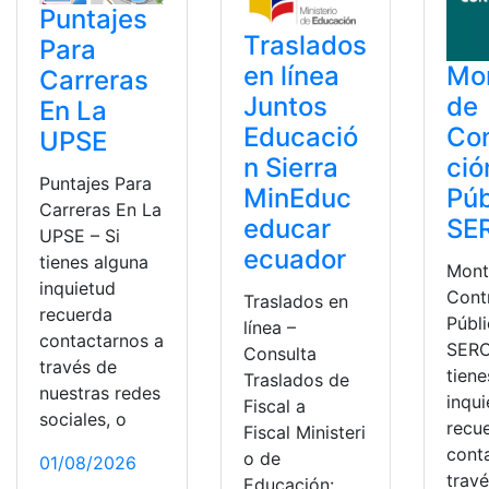
Puntajes
Traslados
Para
Mo
en línea
Carreras
de
Juntos
En La
Con
Educació
UPSE
ció
n Sierra
Puntajes Para
Púb
MinEduc
Carreras En La
SE
educar
UPSE – Si
ecuador
tienes alguna
Mont
inquietud
Cont
Traslados en
recuerda
Públ
línea –
contactarnos a
SERC
Consulta
través de
tiene
Traslados de
nuestras redes
inqu
Fiscal a
sociales, o
recu
Fiscal Ministeri
cont
o de
01/08/2026
trav
Educación: