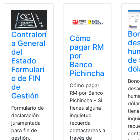
Bo
Contralorí
Cómo
des
a General
pagar RM
hu
del
por
de
Estado
Banco
dól
Formulari
Pichincha
o de FIN
Bono
Cómo pagar
de
desar
RM por Banco
Gestión
huma
Pichincha – Si
dólar
Formulario de
tienes alguna
tiene
declaración
inquietud
inqu
juramentada
recuerda
recu
para fin de
contactarnos a
cont
gestión,
través de