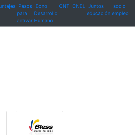
untajes
Pasos
Bono
CNT
CNEL
Juntos
socio
para
Desarrollo
educación
empleo
activar
Humano