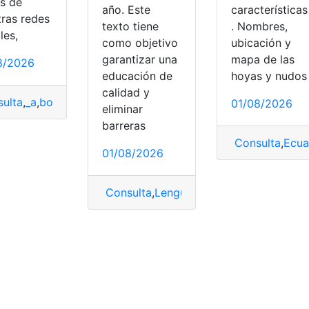
és de
características
año. Este
tras redes
. Nombres,
texto tiene
les,
ubicación y
como objetivo
mapa de las
garantizar una
8/2026
hoyas y nudos
educación de
calidad y
gar
,
RM
ulta
,
_a
,
bono
,
Bono Desarrollo Humano
,
Desarrollo
,
Desarrol
01/08/2026
eliminar
barreras
Consulta
,
Ecua
01/08/2026
IN de Gestión
,
Gestión
Consulta
,
Lengua
,
Lengua y Literatura
,
L