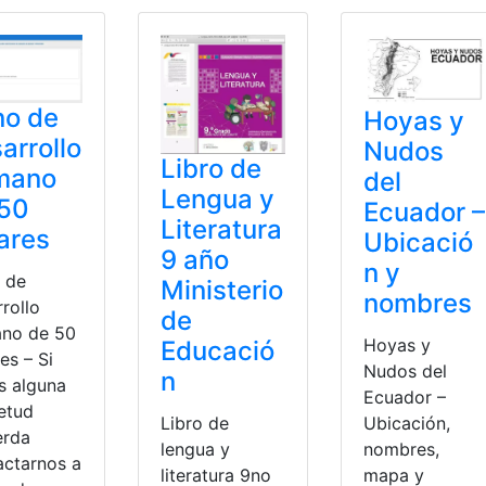
no de
Hoyas y
arrollo
Nudos
Libro de
mano
del
Lengua y
 50
Ecuador –
Literatura
ares
Ubicació
9 año
n y
 de
Ministerio
nombres
rollo
de
no de 50
Hoyas y
Educació
es – Si
Nudos del
n
s alguna
Ecuador –
ietud
Ubicación,
Libro de
erda
nombres,
lengua y
actarnos a
mapa y
literatura 9no