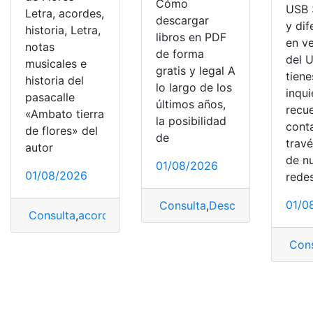
Cómo
USB 3
Letra, acordes,
descargar
y dif
historia, Letra,
libros en PDF
en v
notas
de forma
del U
musicales e
gratis y legal A
tiene
historia del
lo largo de los
inqu
pasacalle
últimos años,
recu
«Ambato tierra
la posibilidad
cont
de flores» del
de
trav
autor
de n
01/08/2026
01/08/2026
rede
01/0
Consulta
,
Descargar
,
libros
,
PD
Consulta
,
acordes
,
Ambato
,
Tierra de Flores
Cons