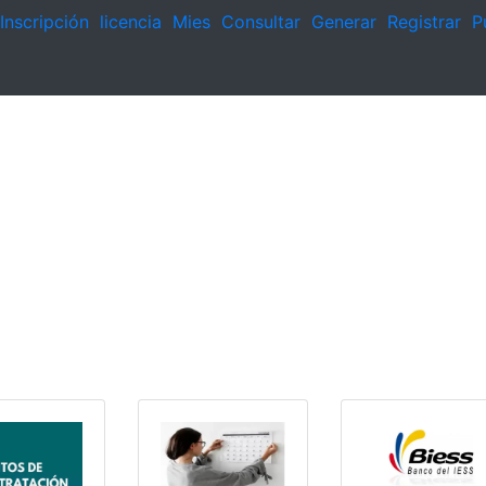
Inscripción
licencia
Mies
Consultar
Generar
Registrar
P