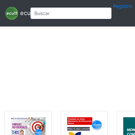
Registro
ecu11