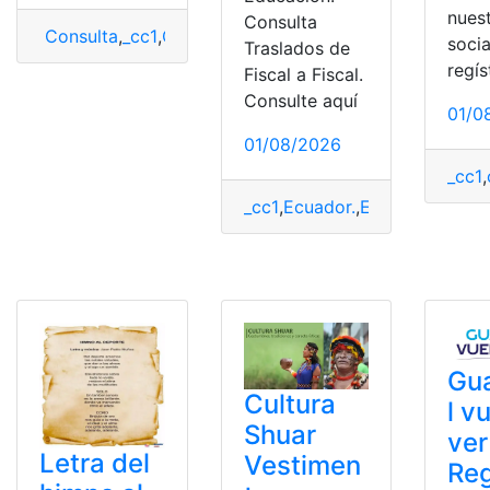
nues
Consulta
Consulta
,
_cc1
,
Carreras UPSE
,
ingreso universidad
,
Punt
socia
Traslados de
regís
Fiscal a Fiscal.
Consulte aquí
01/0
01/08/2026
_cc1
,
_cc1
,
Ecuador.
,
EducarEcuador
Gu
Cultura
l v
Shuar
ver
Letra del
Vestimen
Reg