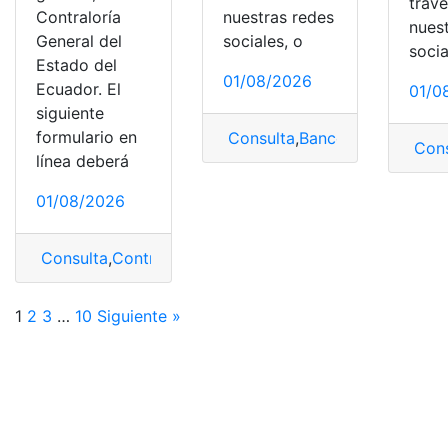
trav
Contraloría
nuestras redes
nues
General del
sociales, o
socia
Estado del
01/08/2026
Ecuador. El
01/0
siguiente
formulario en
Consulta
,
Banco Pichincha
,
Pa
Cons
línea deberá
01/08/2026
Consulta
,
Contraloría
,
Contraloría General del Estado
,
F
1
2
3
…
10
Siguiente »