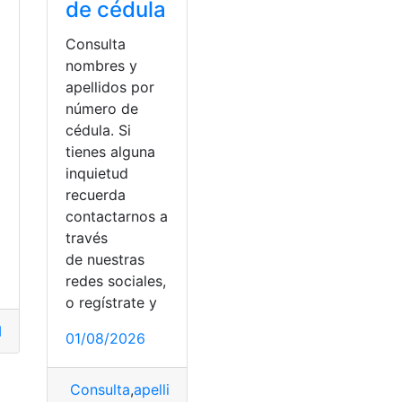
de cédula
Consulta
nombres y
apellidos por
número de
cédula. Si
tienes alguna
inquietud
recuerda
contactarnos a
través
de nuestras
redes sociales,
o regístrate y
los
,
arrullos cortos
01/08/2026
Consulta
,
apellidos y nombres
,
nombres
,
número d