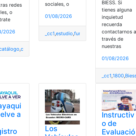
BIESS. Si
sociales, o
tras redes
tienes alguna
aje
,
Puntajes Carreras
,
UPSE
les, o
01/08/2026
inquietud
trate
recuerda
8/2026
contactarnos 
_cc1
,
estudio
,
funciones
,
malla curricular
,
través de
nuestras
catálogo
,
contratación
,
montos
,
sercop
,
Tablas
,
Estudiante
,
Estudiantes
,
Fase traslados
,
fiscales
,
juntos por l
01/08/2026
_cc1
,
1800
,
Bies
ayaqui
uelve a
Instructiv
o de
Los
istro
Evaluació