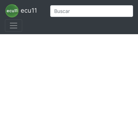
ecu11