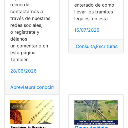
recuerda
enterado de cómo
contactarnos a
llevar los trámites
través de nuestras
legales, en esta
redes sociales,
15/07/2025
o regístrate y
déjanos
un comentario en
Consulta
,
Escrituras
,
paso
esta página.
También
28/06/2026
Abreviatura
,
conocimientos y ortografía
,
Escrituras
,
exp