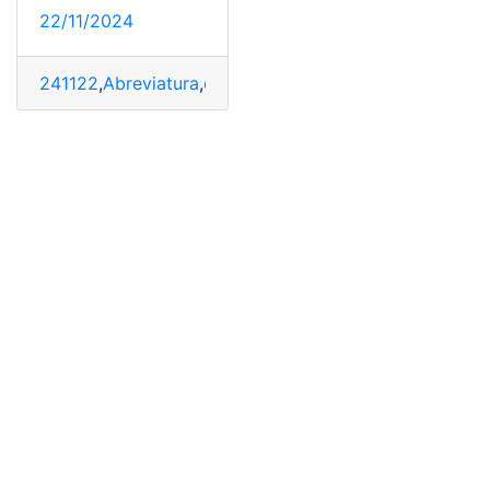
22/11/2024
241122
,
Abreviatura
,
conocimientos y ortografía
,
Escrit