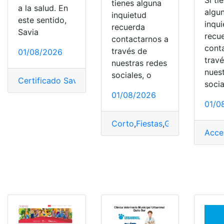
Si ti
tienes alguna
a la salud. En
algu
inquietud
este sentido,
inqu
recuerda
Savia
recu
contactarnos a
cont
través de
01/08/2026
trav
nuestras redes
nues
sociales, o
Certificado Savia Salud
,
SISBÉN
,
Sistema de salud Col
socia
01/08/2026
01/0
Corto
,
Fiestas
,
Guayaquil
,
Poem
Acce