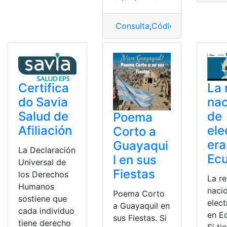
Consulta
,
Código
,
Eléctrico
,
Lu
Certifica
La 
do Savia
nac
Salud de
de
Poema
Afiliación
ele
Corto a
era
Guayaqui
La Declaración
Ec
l en sus
Universal de
Fiestas
los Derechos
La r
Humanos
naci
Poema Corto
sostiene que
elect
a Guayaquil en
cada individuo
en E
sus Fiestas. Si
tiene derecho