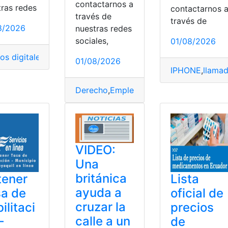
contactarnos a
tras redes
contactarnos 
través de
través de
8/2026
nuestras redes
rsidad
sociales,
01/08/2026
lanzamiento
,
Precio
,
Toyota Yaris Cross
os digitales
,
ciudad
,
Materiales
,
Municipio de Guayaquil
01/08/2026
IPHONE
,
llama
Derecho
,
Empleador
,
IESS
,
obligación
,
tra
VIDEO:
Una
británica
tener
Lista
ayuda a
a de
oficial de
cruzar la
ilitaci
precios
calle a un
–
de