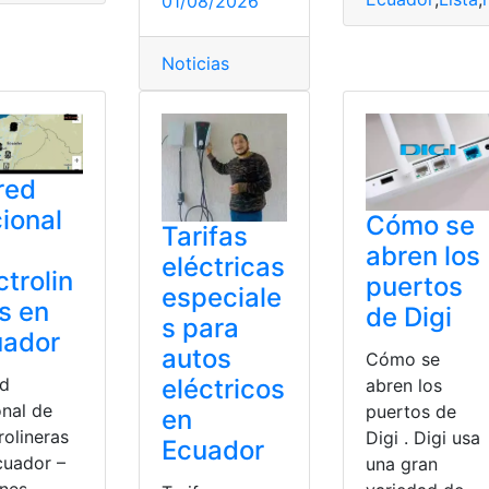
01/08/2026
z
,
planillas
Noticias
red
ional
Cómo se
Tarifas
abren los
eléctricas
ctrolin
puertos
especiale
s en
de Digi
s para
uador
autos
Cómo se
eléctricos
ed
abren los
onal de
puertos de
en
rolineras
Digi . Digi usa
Ecuador
cuador –
una gran