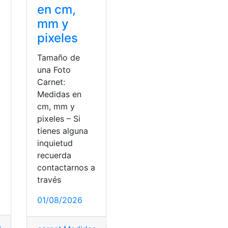
en cm,
mm y
pixeles
Tamaño de
una Foto
Carnet:
Medidas en
cm, mm y
pixeles – Si
tienes alguna
a
inquietud
recuerda
contactarnos a
través
01/08/2026
medicamentos
,
oficial
,
Precios