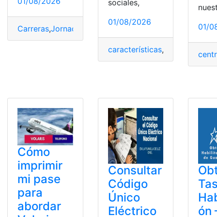
01/08/2026
sociales,
nues
01/08/2026
01/0
Carreras
,
Jornada
,
Modalidad
,
Postulación
,
Puntaje
,
Unive
características
,
México
,
nuevo 
centr
Cómo
imprimir
Consultar
Ob
mi pase
Código
Tas
para
Único
Hab
abordar
Eléctrico
ón 