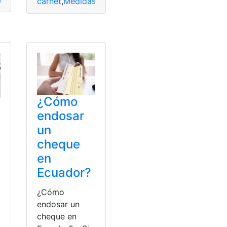
carnet
,
Medidas
,
tamaño
,
Trámites
,
Visa
¿Cómo
endosar
un
cheque
en
Ecuador?
¿Cómo
endosar un
cheque en