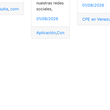
nuestras redes
01/08/2026
sociales,
ulta
,
corresponsabilidad
01/08/2026
CPE en Venezu
sos gratis
,
cursos gratuitos en línea
,
cursos virtuales
Aplicación
,
Consultas
,
contratos
,
Factura
les
,
Quito
,
Urbanimal
,
Veterinaria