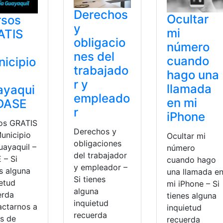
Derechos
Ocultar
rsos
y
mi
ATIS
obligacio
número
nes del
cuando
icipio
trabajado
hago una
r y
llamada
ayaqui
empleado
en mi
 DASE
r
iPhone
os GRATIS
Derechos y
Municipio
Ocultar mi
obligaciones
uayaquil –
número
del trabajador
 – Si
cuando hago
y empleador –
s alguna
una llamada e
Si tienes
ietud
mi iPhone – Si
alguna
erda
tienes alguna
inquietud
actarnos a
inquietud
recuerda
és de
recuerda