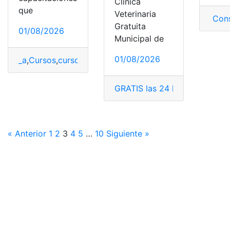
Clínica
que
Veterinaria
Cons
Gratuita
01/08/2026
Municipal de
01/08/2026
_a
,
Cursos
,
cursos de formación
,
Cursos disponibles
,
cur
GRATIS las 24 horas
,
Municipa
« Anterior
1
2
3
4
5
…
10
Siguiente »