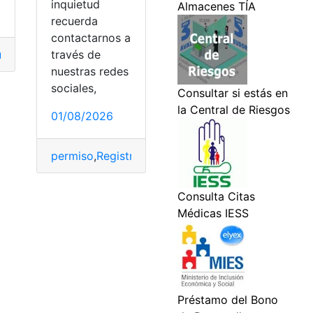
inquietud
recuerda
contactarnos a
ela
,
gestionar
,
gestionar la conexión
,
gestiones
,
Recursos
,
Rec
través de
nuestras redes
sociales,
s
,
hidrocentro
01/08/2026
permiso
,
Registro
,
Requisitos
,
SIACVISA SACS
,
Solic