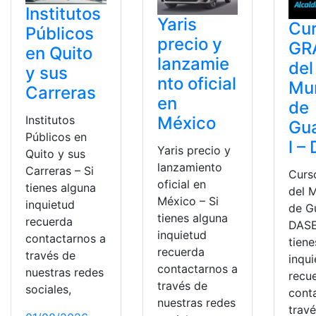
Institutos
Yaris
Cu
Públicos
precio y
GR
en Quito
lanzamie
del
y sus
nto oficial
Mun
Carreras
en
de
Institutos
México
Gu
Públicos en
l –
Yaris precio y
Quito y sus
lanzamiento
Carreras – Si
Curs
oficial en
tienes alguna
del 
México – Si
inquietud
de G
tienes alguna
recuerda
DASE
inquietud
contactarnos a
tiene
recuerda
través de
inqu
contactarnos a
nuestras redes
recu
través de
sociales,
cont
nuestras redes
trav