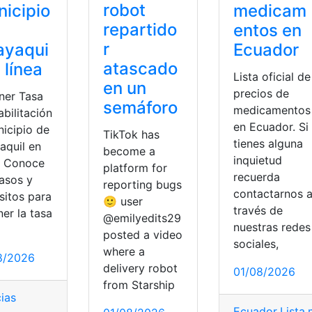
robot
icipio
medicam
repartido
entos en
r
ayaqui
Ecuador
atascado
n línea
Lista oficial de
en un
precios de
ner Tasa
semáforo
medicamentos
bilitación
en Ecuador. Si
nicipio de
TikTok has
tienes alguna
aquil en
become a
inquietud
a. Conoce
platform for
recuerda
pasos y
reporting bugs
contactarnos 
sitos para
🙂 user
través de
er la tasa
@emilyedits29
nuestras redes
posted a video
sociales,
where a
8/2026
ntos
,
Territorios
,
Volaris
,
Volaris Mexico
delivery robot
01/08/2026
from Starship
cias
Ecuador
,
Lista
,