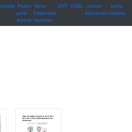
untajes
Pasos
Bono
CNT
CNEL
Juntos
socio
para
Desarrollo
educación
empleo
activar
Humano