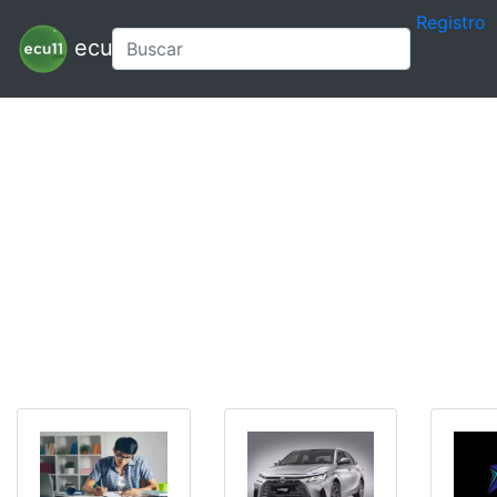
Registro
ecu11