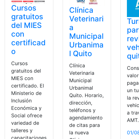
Cursos
Clínica
gratuitos
Veterinari
Tu
del MIES
a
pa
con
Municipal
rev
certificad
Urbanima
veh
o
l Quito
qui
Cursos
Clínica
Cons
gratuitos del
Veterinaria
valor
MIES con
Municipal
paga
certificado. El
Urbanimal
un t
Ministerio de
Quito. Horario,
la re
Inclusión
dirección,
vehic
Económica y
teléfonos y
a tra
Social ofrece
agendamiento
AMT.
variedad de
de citas para
talleres y
01/0
la nueva
capacitaciones