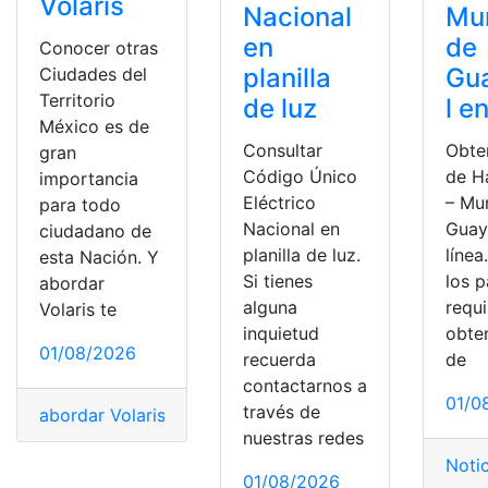
Volaris
Nacional
Mun
en
de
Conocer otras
planilla
Gu
Ciudades del
Territorio
de luz
l e
México es de
Consultar
Obte
gran
Código Único
de Ha
importancia
Eléctrico
– Mu
para todo
Nacional en
Guay
ciudadano de
planilla de luz.
líne
esta Nación. Y
Si tienes
los 
abordar
alguna
requi
Volaris te
inquietud
obten
01/08/2026
recuerda
de
contactarnos a
01/0
través de
abordar Volaris
,
App
,
boletos
,
destinos
,
Pase
,
procedimie
nuestras redes
Noti
01/08/2026