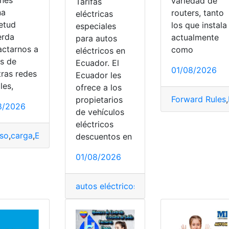
enes
variedad de
Tarifas
na
routers, tanto
eléctricas
ietud
los que instala
especiales
erda
actualmente
para autos
actarnos a
como
eléctricos en
és de
Ecuador. El
01/08/2026
tras redes
Ecuador les
ombiano
les,
ofrece a los
Forward Rules
,
propietarios
8/2026
de vehículos
eléctricos
as
so
,
carga
,
Ecuador
,
Noticias
,
red nacional
descuentos en
01/08/2026
autos eléctricos
,
electromovilidad
,
planil