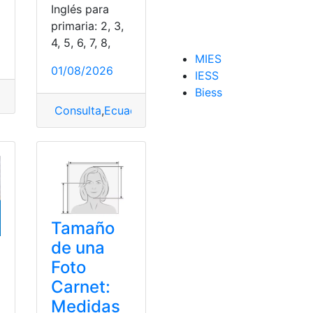
Inglés para
a
primaria: 2, 3,
4, 5, 6, 7, 8,
MIES
01/08/2026
IESS
Biess
das
,
Número
,
Número celular
Consulta
,
Ecuador
,
Educación
,
Herramientas Ecua
bajador
Tamaño
de una
Foto
Carnet:
Medidas