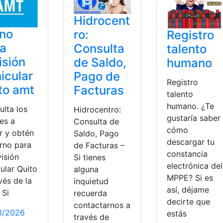
Hidrocent
rno
ro:
Registro
ra
Consulta
talento
isión
de Saldo,
humano
icular
Pago de
Registro
to amt
Facturas
talento
humano. ¿Te
ulta los
Hidrocentro:
gustaría saber
es a
Consulta de
cómo
r y obtén
Saldo, Pago
descargar tu
urno para
de Facturas –
constancia
visión
Si tienes
electrónica del
ular Quito
alguna
MPPE? Si es
vés de la
inquietud
así, déjame
 Si
recuerda
decirte que
contactarnos a
8/2026
estás
través de