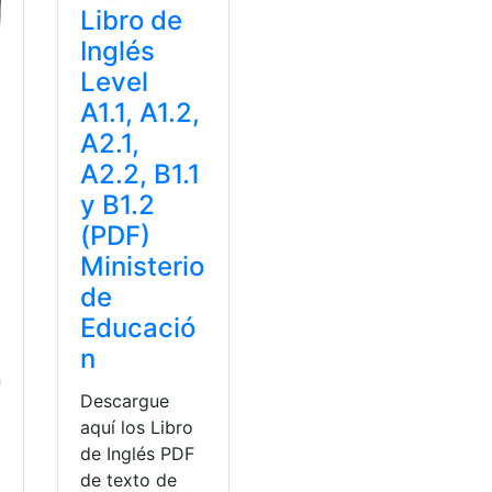
Libro de
Inglés
Level
A1.1, A1.2,
A2.1,
A2.2, B1.1
y B1.2
(PDF)
Ministerio
de
Educació
n
n
Descargue
aquí los Libro
de Inglés PDF
de texto de