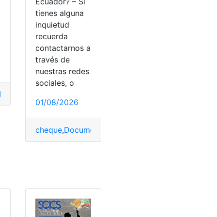
Ecuador? – Si
tienes alguna
inquietud
recuerda
contactarnos a
través de
nuestras redes
sociales, o
Port Mapping Configuration
,
Router Huawei
,
Router ZTE
,
Rou
01/08/2026
cheque
,
Documento
,
entidad financiera
,
Multas
,
Pag
la de energía
,
Tarifas eléctricas
,
Vehículos eléctricos