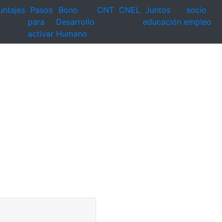
untajes
Pasos
Bono
CNT
CNEL
Juntos
socio
para
Desarrollo
educación
empleo
activar
Humano