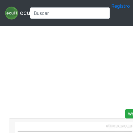
Registro
ecu11
Wh