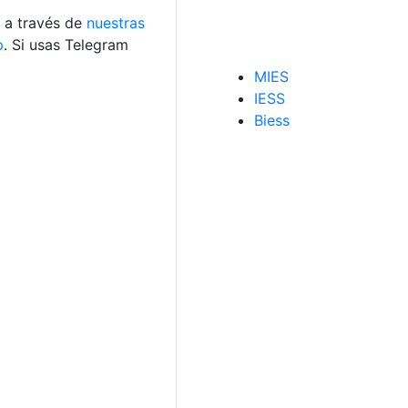
s a través de
nuestras
p
. Si usas Telegram
MIES
IESS
Biess