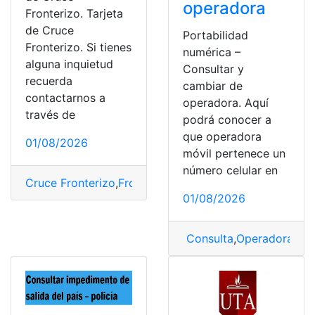
operadora
Fronterizo. Tarjeta
de Cruce
Portabilidad
Fronterizo. Si tienes
numérica –
alguna inquietud
Consultar y
recuerda
cambiar de
contactarnos a
operadora. Aquí
través de
podrá conocer a
que operadora
01/08/2026
móvil pertenece un
número celular en
Cruce Fronterizo
,
Frontera
,
láser
,
Tarjeta de Cruce Front
01/08/2026
Consulta
,
Operadora
,
Ope