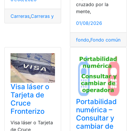
cruzado por la
mente,
Carreras
,
Carreras y Puntajes
,
Ecuador
,
Puntajes
,
Puntaje
01/08/2026
fondo
,
Fondo común
,
Núm
Visa láser o
Tarjeta de
Portabilidad
Cruce
numérica –
Fronterizo
Consultar y
Visa láser o Tarjeta
cambiar de
de Cruce