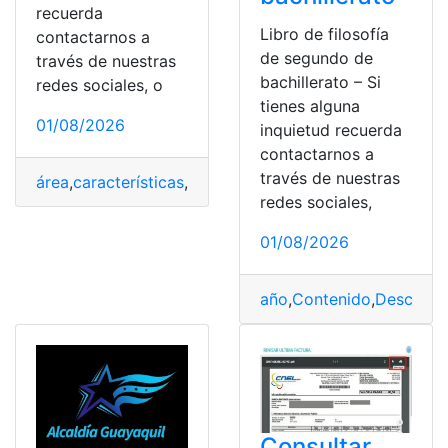
recuerda
Libro de filosofía
contactarnos a
de segundo de
través de nuestras
bachillerato – Si
redes sociales, o
tienes alguna
01/08/2026
inquietud recuerda
contactarnos a
través de nuestras
área
,
características
,
Carreras
,
Estudiar
,
Universidad
redes sociales,
01/08/2026
año
,
Contenido
,
Descarga
Consultar