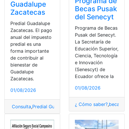
Programa de
Guadalupe
Becas Pusak
Zacatecas
del Senecyt
Predial Guadalupe
Programa de Becas
Zacatecas. El pago
Pusak del Senecyt.
anual del impuesto
La Secretaría de
predial es una
Educación Superior,
forma importante
Ciencia, Tecnología
de contribuir al
e Innovación
bienestar de
(Senescyt) de
Guadalupe
Ecuador ofrece la
Zacatecas.
01/08/2026
01/08/2026
¿ Cómo saber?
,
becas
,
Co
Consulta
,
Predial Guadalupe Zacatecas
,
Valores pendie