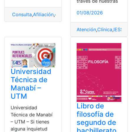
través de nuestras
01/08/2026
Consulta
,
Afiliación
,
campesino
,
IESS
,
seguro
Atención
,
Clínica
,
IESS
Universidad
Técnica de
Manabí –
UTM
Libro de
Universidad
filosofía de
Técnica de Manabí
segundo de
– UTM – Si tienes
alguna inquietud
bachillerato