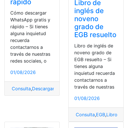
rápido
Libro de
inglés de
Cómo descargar
noveno
WhatsApp gratis y
grado de
rápido – Si tienes
EGB resuelto
alguna inquietud
recuerda
Libro de inglés de
contactarnos a
noveno grado de
través de nuestras
EGB resuelto – Si
redes sociales, o
tienes alguna
01/08/2026
inquietud recuerda
contactarnos a
través de nuestras
Consulta
,
Descargar
,
Gratis
,
rápido
,
whatsapp
01/08/2026
Consulta
,
EGB
,
Libro
,
Libr