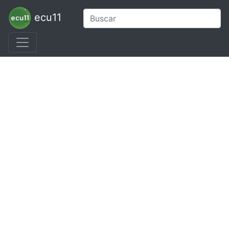
ecu11