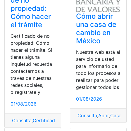
de no
propiedad:
Cómo abrir
Cómo hacer
una casa de
el trámite
cambio en
Certificado de no
México
propiedad: Cómo
hacer el trámite. Si
Nuestra web está al
tienes alguna
servicio de usted
inquietud recuerda
para informarlo de
contactarnos a
todo los procesos a
través de nuestras
realizar para poder
redes sociales,
gestionar todos los
o regístrate y
01/08/2026
01/08/2026
Consulta
,
Abrir
,
Casa de 
Consulta
,
Certificado
,
Certificado de no propiedad
,
Do