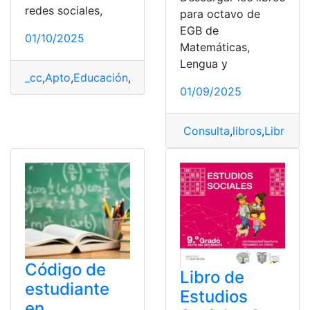
redes sociales,
para octavo de
EGB de
01/10/2025
Matemáticas,
Lengua y
_cc
,
Apto
,
Educación
,
Ministerio
,
Ministerio de educación
01/09/2025
Consulta
,
libros
,
Libros d
Código de
Libro de
estudiante
Estudios
en