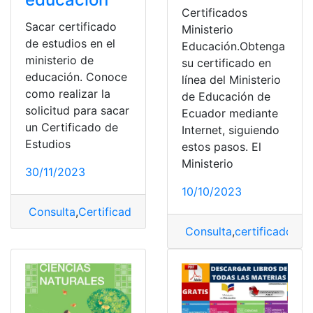
Certificados
Sacar certificado
Ministerio
de estudios en el
Educación.Obtenga
ministerio de
su certificado en
educación. Conoce
línea del Ministerio
como realizar la
de Educación de
solicitud para sacar
Ecuador mediante
un Certificado de
Internet, siguiendo
Estudios
estos pasos. El
Ministerio
30/11/2023
10/10/2023
Consulta
,
Certificado
,
Ministerio
,
Ministerio de educaci
Consulta
,
certificados
,
Mi