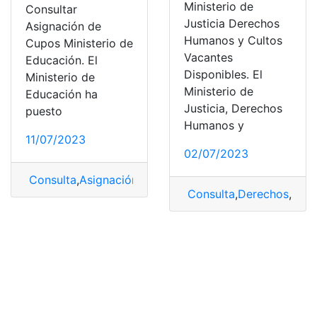
Ministerio de
Consultar
Justicia Derechos
Asignación de
Humanos y Cultos
Cupos Ministerio de
Vacantes
Educación. El
Disponibles. El
Ministerio de
Ministerio de
Educación ha
Justicia, Derechos
puesto
Humanos y
11/07/2023
02/07/2023
Consulta
,
Asignación
,
asignacion de cupos
,
Ministerio
,
M
Consulta
,
Derechos
,
Dere