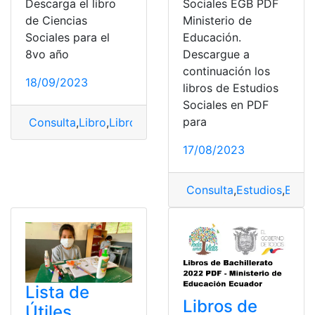
Descarga el libro
Sociales EGB PDF
de Ciencias
Ministerio de
Sociales para el
Educación.
8vo año
Descargue a
continuación los
18/09/2023
libros de Estudios
Sociales en PDF
para
Consulta
,
Libro
,
Libro Ciencias Sociales
,
Libro de educ
17/08/2023
Consulta
,
Estudios
,
Estud
Lista de
Libros de
Útiles