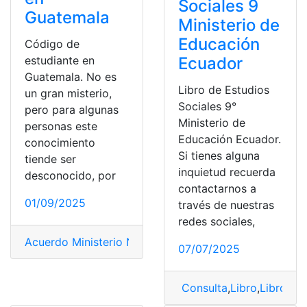
Sociales 9
Guatemala
Ministerio de
Educación
Código de
estudiante en
Ecuador
Guatemala. No es
Libro de Estudios
un gran misterio,
Sociales 9°
pero para algunas
Ministerio de
personas este
Educación Ecuador.
conocimiento
Si tienes alguna
tiende ser
inquietud recuerda
desconocido, por
contactarnos a
01/09/2025
través de nuestras
redes sociales,
Acuerdo Ministerio Nro. 005
,
Guatemala
,
Libros del min
07/07/2025
Consulta
,
Libro
,
Libro de 