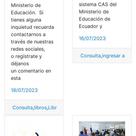
sistema CAS del
Ministerio de
Ministerio de
Educación. Si
Educación de
tienes alguna
Ecuador y
inquietud recuerda
contactarnos a
16/07/2023
través de nuestras
redes sociales,
Consulta
,
ingresar al si
o regístrate y
déjanos
un comentario en
esta
19/07/2023
Consulta
,
libros
,
Libros del ministerio de educación
,
Min