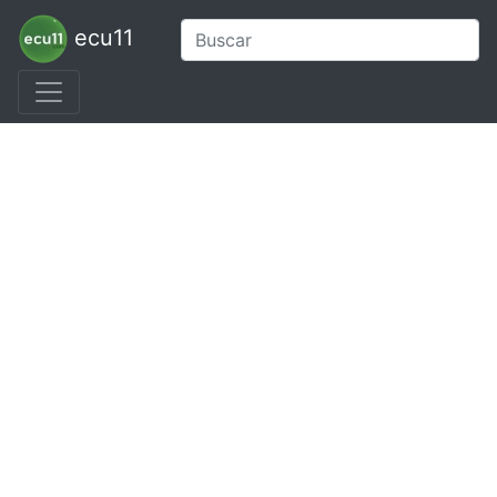
ecu11