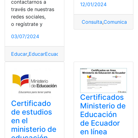
contactarnos a
12/01/2024
través de nuestras
redes sociales,
Consulta
,
Comunicado
,
M
o regístrate y
03/07/2024
Educar
,
EducarEcuador
,
LOE o Lomce
,
Ministerio
,
Minist
Certificados
Certificado
Ministerio de
de estudios
Educación
en el
de Ecuador
ministerio de
en línea
educación