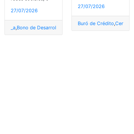
27/07/2026
27/07/2026
Buró de Crédito
,
Central
,
_a
,
Bono de Desarrollo Humano
,
Bonos
,
Consulta
,
Ecuad