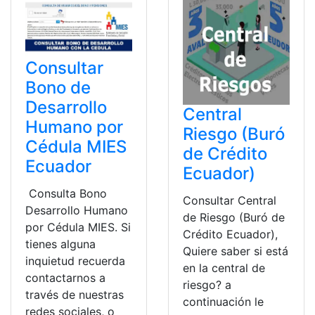
Consultar
Bono de
Desarrollo
Central
Humano por
Riesgo (Buró
Cédula MIES
de Crédito
Ecuador
Ecuador)
Consulta Bono
Consultar Central
Desarrollo Humano
de Riesgo (Buró de
por Cédula MIES. Si
Crédito Ecuador),
tienes alguna
Quiere saber si está
inquietud recuerda
en la central de
contactarnos a
riesgo? a
través de nuestras
continuación le
redes sociales, o