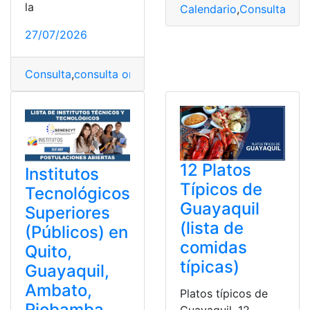
la
Calendario
,
Consulta
,
cons
27/07/2026
Consulta
,
consulta online
,
Costumbres
,
Manabí
,
Tradicio
12 Platos
Institutos
Típicos de
Tecnológicos
Guayaquil
Superiores
(lista de
(Públicos) en
comidas
Quito,
típicas)
Guayaquil,
Ambato,
Platos típicos de
Riobamba