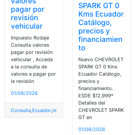
valores
SPARK GT 0
pagar por
Kms Ecuador
revisión
Catálogo,
vehicular
precios y
Impuesto Rodaje
financiamien
Consulta valores
to
pagar por revisión
vehicular , Acceda
Nuevo CHEVROLET
a la consulta de
SPARK GT 0 Kms
valores a pagar por
Ecuador Catálogo,
la revisión
precios y
financiamiento.
01/08/2026
ESDE $12,999*
Detalles del
CHEVROLET SPARK
Consulta
,
Ecuador
,
impuesto al rodaje
,
Revisión
,
valores
GT en
01/08/2026