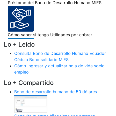
Lo + Leido
Consulta Bono de Desarrollo Humano Ecuador
Cédula Bono solidario MIES
Cómo ingresar y actualizar hoja de vida socio
empleo
Lo + Compartido
Bono de desarrollo humano de 50 dólares
Consulta cuantos hijos tiene una persona