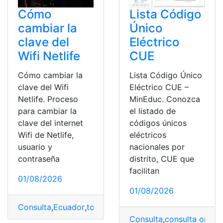
Cómo
Lista Código
cambiar la
Único
clave del
Eléctrico
Wifi Netlife
CUE
Cómo cambiar la
Lista Código Único
clave del Wifi
Eléctrico CUE –
Netlife. Proceso
MinEduc. Conozca
para cambiar la
el listado de
clave del internet
códigos únicos
Wifi de Netlife,
eléctricos
usuario y
nacionales por
contraseña
distrito, CUE que
facilitan
01/08/2026
01/08/2026
Consulta
,
Ecuador
,
top2
Consulta
,
consulta online