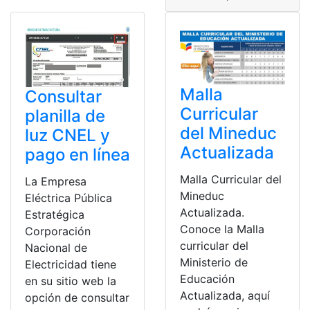
Malla
Consultar
Curricular
planilla de
del Mineduc
luz CNEL y
Actualizada
pago en línea
Malla Curricular del
La Empresa
Mineduc
Eléctrica Pública
Actualizada.
Estratégica
Conoce la Malla
Corporación
curricular del
Nacional de
Ministerio de
Electricidad tiene
Educación
en su sitio web la
Actualizada, aquí
opción de consultar