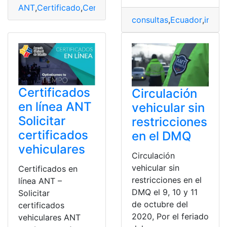
ANT
,
Certificado
,
Certificado Único Vehicular
,
CUV
,
Des
consultas
,
Ecuador
,
impue
Certificados
Circulación
en línea ANT
vehicular sin
Solicitar
restricciones
certificados
en el DMQ
vehiculares
Circulación
vehicular sin
Certificados en
restricciones en el
línea ANT –
DMQ el 9, 10 y 11
Solicitar
de octubre del
certificados
2020, Por el feriado
vehiculares ANT