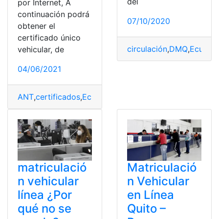
del
por Internet, A
continuación podrá
07/10/2020
obtener el
certificado único
circulación
,
DMQ
,
Ecuado
vehicular, de
04/06/2021
ANT
,
certificados
,
Ecuador
,
Internet
,
Solicitar
,
top2
,
Trámi
matriculació
Matriculació
n vehicular
n Vehicular
línea ¿Por
en Línea
qué no se
Quito –