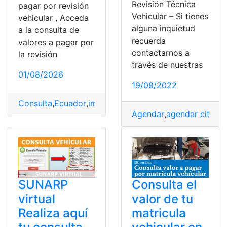
Revisión Técnica
pagar por revisión
Vehicular – Si tienes
vehicular , Acceda
alguna inquietud
a la consulta de
recuerda
valores a pagar por
contactarnos a
la revisión
través de nuestras
01/08/2026
19/08/2022
Consulta
,
Ecuador
,
impuesto al rodaje
,
Revisión
,
valores
Agendar
,
agendar citas
,
r
SUNARP
Consulta el
virtual
valor de tu
Realiza aquí
matricula