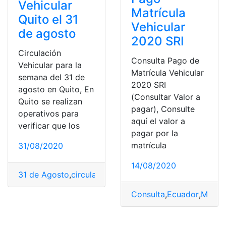
Vehicular
Matrícula
Quito el 31
Vehicular
de agosto
2020 SRI
Circulación
Consulta Pago de
Vehicular para la
Matrícula Vehicular
semana del 31 de
2020 SRI
agosto en Quito, En
(Consultar Valor a
Quito se realizan
pagar), Consulte
operativos para
aquí el valor a
verificar que los
pagar por la
matrícula
31/08/2020
14/08/2020
31 de Agosto
,
circulación
,
Ecuador
,
Quito
,
top2
,
Vehícular
Consulta
,
Ecuador
,
Matríc