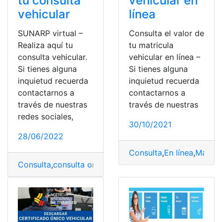
tu consulta
vehicular en
vehicular
línea
SUNARP virtual –
Consulta el valor de
Realiza aquí tu
tu matricula
consulta vehicular.
vehicular en línea –
Si tienes alguna
Si tienes alguna
inquietud recuerda
inquietud recuerda
contactarnos a
contactarnos a
través de nuestras
través de nuestras
redes sociales,
30/10/2021
28/06/2022
Consulta
,
En línea
,
Matríc
Consulta
,
consulta online
,
Internet
,
SUNARP
,
tecnologia
,
V