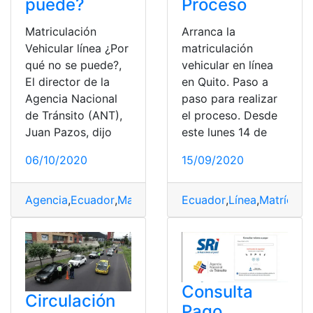
puede?
Proceso
Matriculación
Arranca la
Vehicular línea ¿Por
matriculación
qué no se puede?,
vehicular en línea
El director de la
en Quito. Paso a
Agencia Nacional
paso para realizar
de Tránsito (ANT),
el proceso. Desde
Juan Pazos, dijo
este lunes 14 de
06/10/2020
15/09/2020
Agencia
,
Ecuador
,
Matrículación
Ecuador
,
top2
,
Tránsito
,
Línea
,
Matrícula
,
Vehícular
Consulta
Circulación
Pago