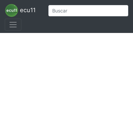
ecu11