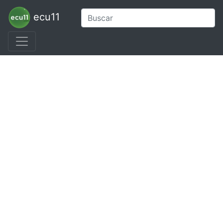
ecu11