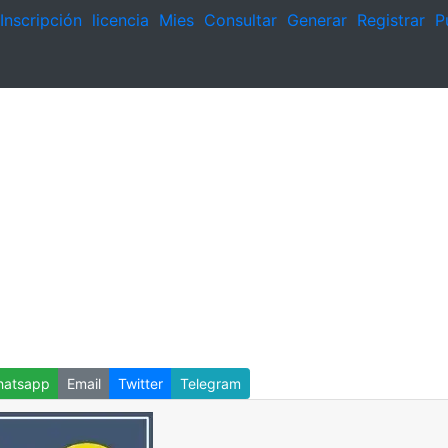
Inscripción
licencia
Mies
Consultar
Generar
Registrar
P
atsapp
Email
Twitter
Telegram