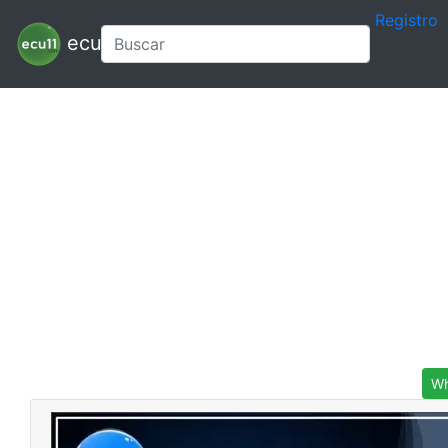
Registro
ecu11
Wh