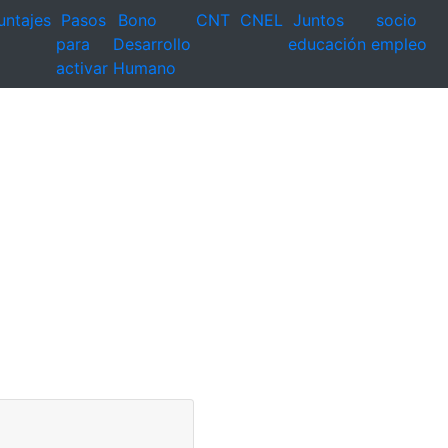
untajes
Pasos
Bono
CNT
CNEL
Juntos
socio
para
Desarrollo
educación
empleo
activar
Humano