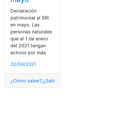
Declaración
patrimonial al SRI
en mayo. Las
personas naturales
que al 1 de enero
del 2021 tengan
activos por más
22/04/2021
¿Cómo saber?
,
¿Sabías qué?
,
Declaración Patrimonial
,
I