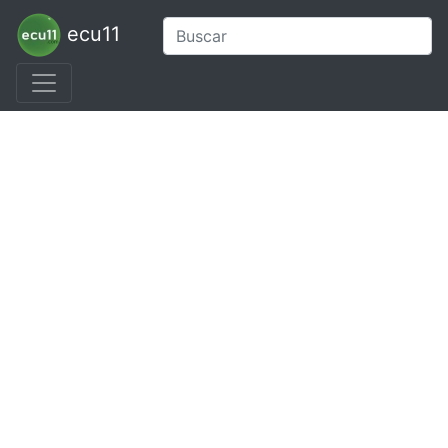
ecu11