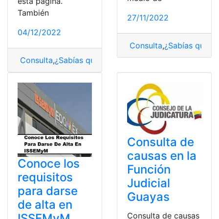
esta página.
También
27/11/2022
04/12/2022
Consulta
,
¿Sabías qué?
,
C
Consulta
,
¿Sabías qué?
,
Características y Precio
,
Consu
Consulta de
causas en la
Conoce los
Función
requisitos
Judicial
para darse
Guayas
de alta en
Consulta de causas
ISSEMyM