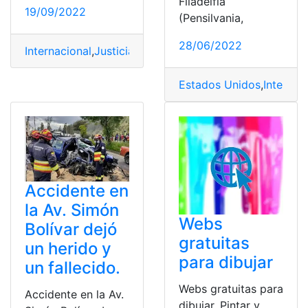
Filadelfia
19/09/2022
(Pensilvania,
28/06/2022
Internacional
,
Justicia
,
México
,
Muerte
,
Octavio Ocaña
Estados Unidos
,
Internac
Accidente en
la Av. Simón
Webs
Bolívar dejó
gratuitas
un herido y
para dibujar
un fallecido.
Webs gratuitas para
Accidente en la Av.
dibujar. Pintar y