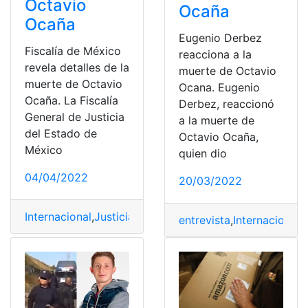
Octavio
Ocaña
Ocaña
Eugenio Derbez
Fiscalía de México
reacciona a la
revela detalles de la
muerte de Octavio
muerte de Octavio
Ocana. Eugenio
Ocaña. La Fiscalía
Derbez, reaccionó
General de Justicia
a la muerte de
del Estado de
Octavio Ocaña,
México
quien dio
04/04/2022
20/03/2022
Internacional
,
Justicia
,
México
,
Muerte
,
Octavio Ocaña
entrevista
,
Internacional
,
J