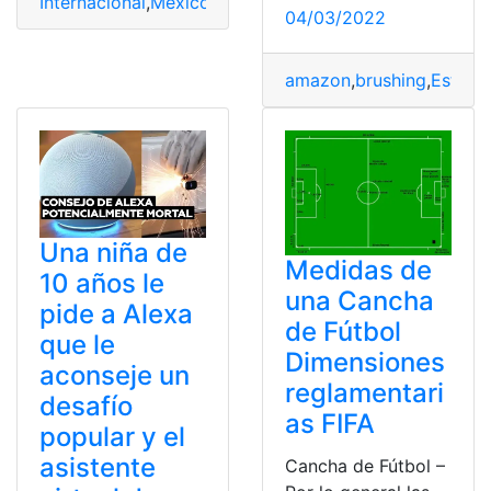
Internacional
,
Mexico
,
muertes
,
Noticias
,
Octavio Ocaña
04/03/2022
amazon
,
brushing
,
Estafa
,
Una niña de
Medidas de
10 años le
una Cancha
pide a Alexa
de Fútbol
que le
Dimensiones
aconseje un
reglamentari
desafío
as FIFA
popular y el
asistente
Cancha de Fútbol –