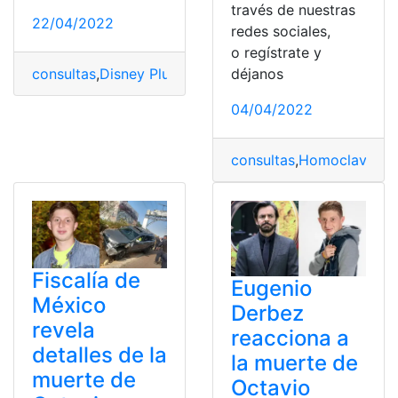
través de nuestras
22/04/2022
redes sociales,
o regístrate y
déjanos
consultas
,
Disney Plus
,
Ecuador
,
Internacional
,
Películas
,
04/04/2022
consultas
,
Homoclave
,
In
Fiscalía de
Eugenio
México
Derbez
revela
reacciona a
detalles de la
la muerte de
muerte de
Octavio