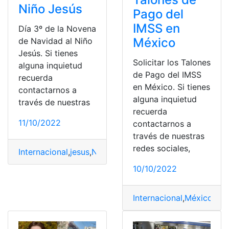
Niño Jesús
Pago del
IMSS en
Día 3º de la Novena
México
de Navidad al Niño
Jesús. Si tienes
Solicitar los Talones
alguna inquietud
de Pago del IMSS
recuerda
en México. Si tienes
contactarnos a
alguna inquietud
través de nuestras
recuerda
11/10/2022
contactarnos a
través de nuestras
redes sociales,
Internacional
,
jesus
,
Navidad
,
Niño
,
Novena
10/10/2022
Internacional
,
México
,
Not