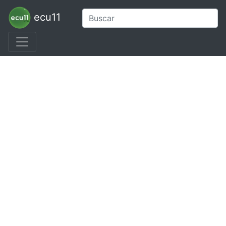
ecu11