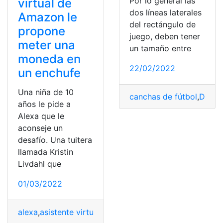
Por lo general las
virtual de
dos líneas laterales
Amazon le
del rectángulo de
propone
juego, deben tener
meter una
un tamaño entre
moneda en
22/02/2022
un enchufe
Una niña de 10
canchas de fútbol
,
Depor
años le pide a
Alexa que le
aconseje un
desafío. Una tuitera
llamada Kristin
Livdahl que
01/03/2022
alexa
,
asistente virtual
,
consejo
,
desafío
,
Internacional
,
Pe