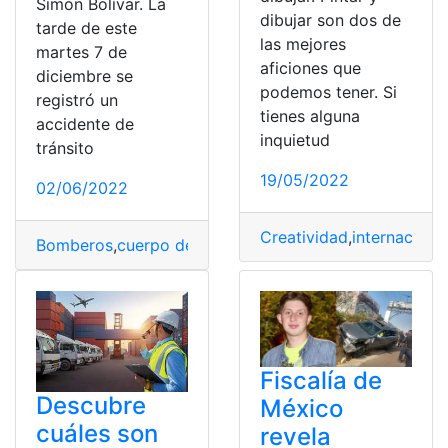
Simón Bolívar. La
dibujar son dos de
tarde de este
las mejores
martes 7 de
aficiones que
diciembre se
podemos tener. Si
registró un
tienes alguna
accidente de
inquietud
tránsito
19/05/2022
02/06/2022
Creatividad
,
internaciona
Bomberos
,
cuerpo de bomberos
,
herida.
,
Internacional
,
N
Fiscalía de
Descubre
México
cuáles son
revela