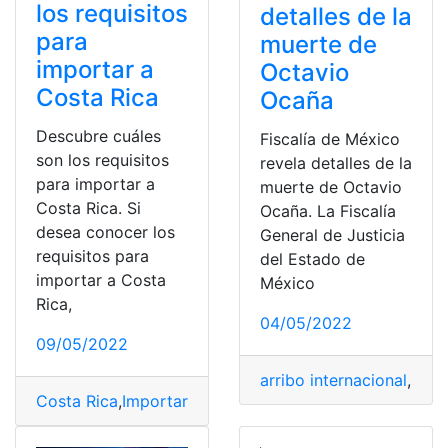
los requisitos
detalles de la
para
muerte de
importar a
Octavio
Costa Rica
Ocaña
Descubre cuáles
Fiscalía de México
son los requisitos
revela detalles de la
para importar a
muerte de Octavio
Costa Rica. Si
Ocaña. La Fiscalía
desea conocer los
General de Justicia
requisitos para
del Estado de
importar a Costa
México
Rica,
04/05/2022
09/05/2022
arribo internacional
,
bachi
Costa Rica
,
Importar
,
Internacional
,
Mercado
,
Requisitos