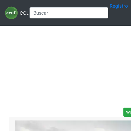
Registro
ecu11
Wh