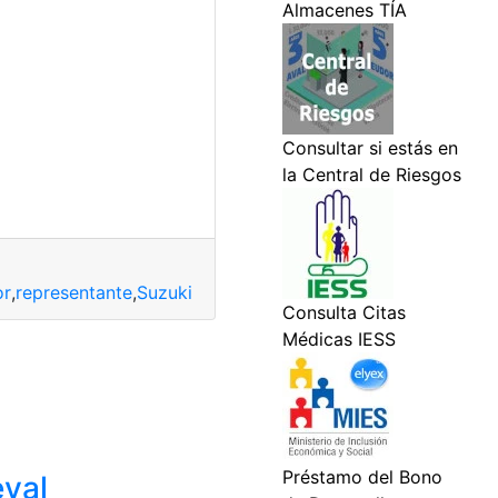
or
,
representante
,
Suzuki
eval