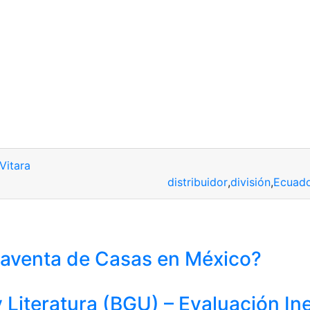
Vitara
distribuidor
,
división
,
Ecuad
aventa de Casas en México?
Literatura (BGU) – Evaluación In