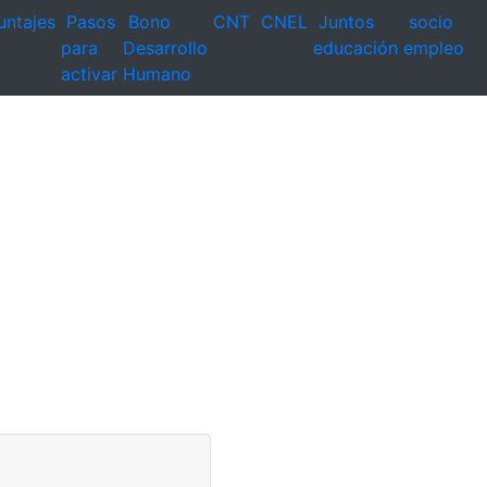
untajes
Pasos
Bono
CNT
CNEL
Juntos
socio
para
Desarrollo
educación
empleo
activar
Humano