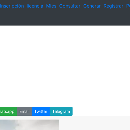
Inscripción
licencia
Mies
Consultar
Generar
Registrar
P
atsapp
Email
Twitter
Telegram