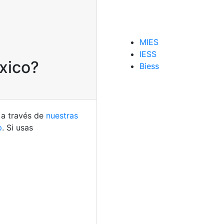
MIES
IESS
xico?
Biess
 a través de
nuestras
p
. Si usas