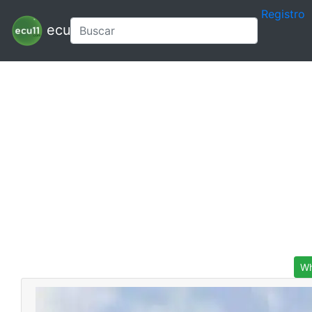
Registro
ecu11
Wh