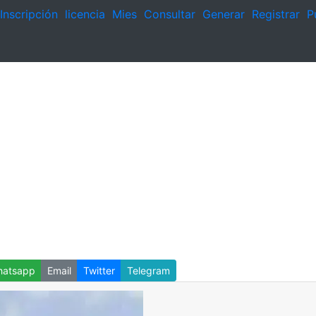
Inscripción
licencia
Mies
Consultar
Generar
Registrar
P
atsapp
Email
Twitter
Telegram