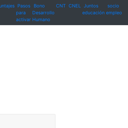
untajes
Pasos
Bono
CNT
CNEL
Juntos
socio
para
Desarrollo
educación
empleo
activar
Humano