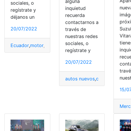
Apar
alguna
sociales, o
nuev
inquietud
regístrate y
imág
recuerda
déjanos un
próx
contactarnos a
Suzu
20/07/2022
través de
Vitar
nuestras redes
tiene
sociales, o
Ecuador
,
motor
,
Precios
,
Seguridad
,
Suzuki
inqu
regístrate y
recu
20/07/2022
cont
trav
nues
autos nuevos
,
características
,
15/0
Merc