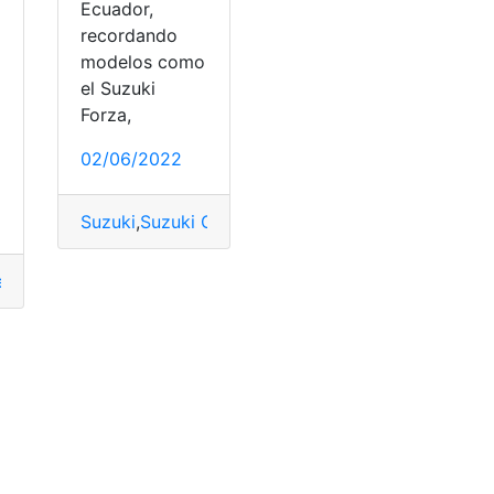
Ecuador,
recordando
modelos como
el Suzuki
Forza,
02/06/2022
es
,
Suzuki
,
Suzuki Grand Vitara Sz
Suzuki
,
Suzuki Grand Vitara Sz
,
Suzuki Jimny
,
Suzu
et
,
comparativas
,
SUV
,
Suzuki