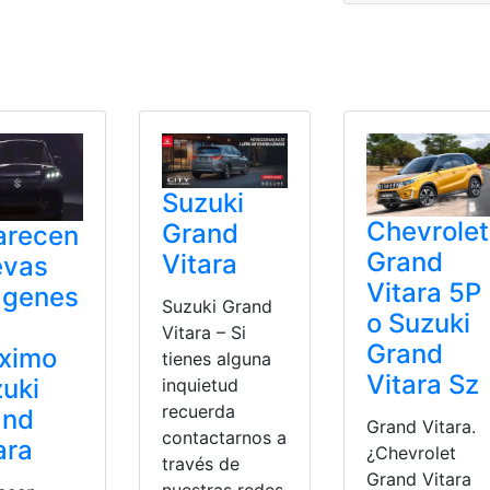
 y ficha técnica
,
Precio
,
Suzuki
,
Suzuki S-Cross
Suzuki
Chevrolet
Grand
arecen
Grand
Vitara
evas
Vitara 5P
ágenes
Suzuki Grand
o Suzuki
Vitara – Si
Grand
óximo
tienes alguna
Vitara Sz
uki
inquietud
recuerda
and
Grand Vitara.
contactarnos a
ara
¿Chevrolet
través de
Grand Vitara
nuestras redes