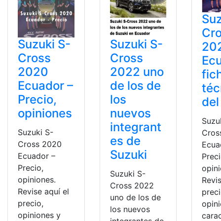
Suz
Cr
Suzuki S-
Suzuki S-
20
Cross
Cross
Ec
2020
2022 uno
fic
Ecuador –
de los de
téc
Precio,
los
del
opiniones
nuevos
Suzu
integrant
Suzuki S-
Cros
es de
Cross 2020
Ecua
Suzuki
Ecuador –
Preci
Precio,
opini
Suzuki S-
opiniones.
Revis
Cross 2022
Revise aquí el
preci
uno de los de
precio,
opin
los nuevos
opiniones y
carac
integrantes de