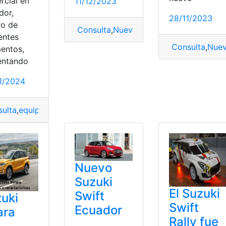
rcial en
11/12/2023
dor,
28/11/2023
ro de
Consulta
,
Nuevo Suzuki
,
Suzuki
,
Suzuki 
entes
tara
Consulta
,
Nuev
entos,
Oficialmente
,
Suzuki
,
Suzuki Grand Vitara
entando
1/2024
ulta
,
equipamiento
,
Suzuki
,
Suzuki XL7
Nuevo
Suzuki
El Suzuki
Swift
uki
Swift
Ecuador
ara
Rally fue