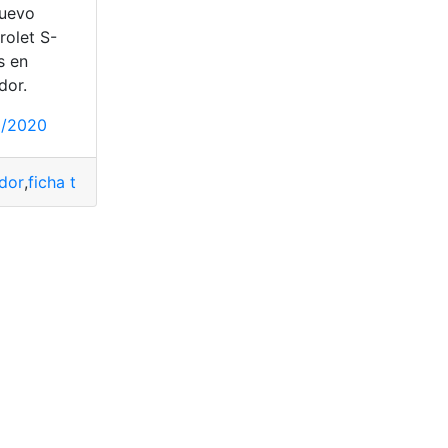
nuevo
rolet S-
s en
dor.
0/2020
dor
,
ficha técnica
,
nuevo S-Cross
,
S-Cross
,
Suzuki
,
top2
Ecuador
,
motor
,
Suzuki