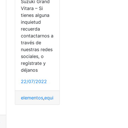
Suzuki Grand
Vitara – Si
tienes alguna
inquietud
recuerda
contactarnos a
través de
nuestras redes
sociales, o
regístrate y
déjanos
a
22/07/2022
zuki Swift
,
Suzuki Swift Ecuador
elementos
,
equipos
,
iluminación
,
Materiales
,
Suzuki
,
uevos
,
Modelo
,
Suzuki
,
Swift Rally