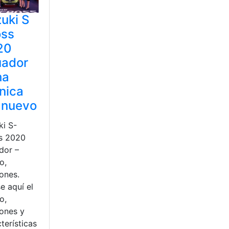
uki S
oss
20
uador
ha
nica
 nuevo
ki S-
s 2020
dor –
o,
ones.
e aquí el
o,
iones y
terísticas