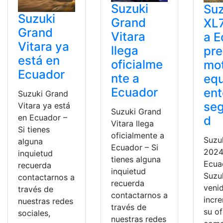
Suzuki
Suz
Suzuki
Grand
XL7
Grand
Vitara
a E
Vitara ya
llega
pre
está en
oficialme
mo
Ecuador
nte a
eq
Ecuador
ent
Suzuki Grand
seg
Vitara ya está
Suzuki Grand
en Ecuador –
d
Vitara llega
Si tienes
oficialmente a
Suzu
alguna
Ecuador – Si
2024
inquietud
tienes alguna
Ecua
recuerda
inquietud
Suzu
contactarnos a
recuerda
veni
través de
contactarnos a
incr
nuestras redes
través de
su of
sociales,
nuestras redes