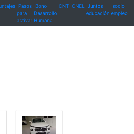
untajes
Pasos
Bono
CNT
CNEL
Juntos
socio
para
Desarrollo
educación
empleo
activar
Humano