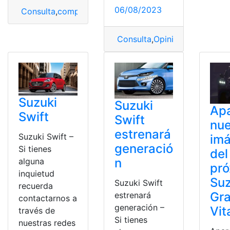
06/08/2023
Consulta
,
comprar
,
Conocer
,
Suzuki
,
Suzuki Jimny
Consulta
,
Opiniones
,
Opiniones
Suzuki
Suzuki
Ap
Swift
Swift
nu
estrenará
Suzuki Swift –
im
generació
Si tienes
del
n
alguna
pr
inquietud
Suz
Suzuki Swift
recuerda
Gr
estrenará
contactarnos a
generación –
Vit
través de
Si tienes
nuestras redes