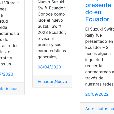
Nuevo Suzuki
i Vitara –
presenta
Swift Ecuador.
enes
do en
Conoce como
na
Ecuador
luce el nuevo
ietud
Suzuki Swift
erda
El Suzuki Swift
2023 Ecuador,
actarnos a
Rally fue
revisa el
és de
presentado en
precio y sus
tras redes
Ecuador – Si
características
les, o
tienes alguna
generales,
trate y
inquietud
nos un
recuerda
08/04/2023
contactarnos 
7/2023
través de
Ecuador
,
Nuevo
,
Nuevo Suzuki
,
Suzuki
,
Su
nuestras redes
terísticas
,
diseño
,
Precios
,
Suzuki
,
versión
20/09/2022
Autos
,
autos n