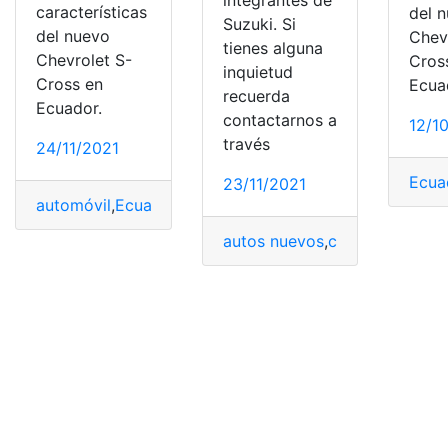
características
del 
Suzuki. Si
del nuevo
Chev
tienes alguna
Chevrolet S-
Cros
inquietud
Cross en
Ecua
recuerda
Ecuador.
contactarnos a
12/1
través
24/11/2021
Ecua
23/11/2021
automóvil
,
Ecuador
,
Precio
,
Suzuki
,
Valor
autos nuevos
,
características
,