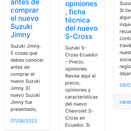
antes de
opiniones
Suzuk
comprar
Si ti
, ficha
el nuevo
algu
técnica
inqu
Suzuki
del nuevo
recu
Jimny
S-Cross
cont
trav
Suzuki Jimny.
Suzuki S-
nues
5 cosas que
Cross Ecuador
socia
debes conocer
– Precio,
regís
antes de
opiniones.
déja
comprar el
Revise aquí el
nuevo Suzuki
precio,
09/0
Jimny. El
opiniones y
nuevo Suzuki
características
carac
Jimny fue
del nuevo
presentado,
Chevrolet S-
Cross en
07/08/2023
Ecuador. Si