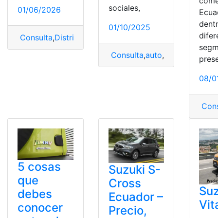
come
sociales,
01/06/2026
Ecua
dent
01/10/2025
difer
Consulta
,
Distribuidor
,
Ecuador
,
Suzuki
,
Suzuki Grand Vi
segm
Consulta
,
auto
,
Nuevo Suzuki
,
pres
08/0
Cons
5 cosas
Suzuki S-
que
Cross
Suz
debes
Ecuador –
Vit
conocer
Precio,