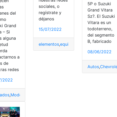
ecen
5P o Suzuki
sociales, o
as
Grand Vitara
regístrate y
enes del
Sz?. El Suzuki
déjanos
imo
Vitara es un
ki Grand
todoterreno,
15/07/2022
a – Si
del segmento
s alguna
B, fabricado
elementos
,
equipos
,
iluminación
,
Material
ietud
erda
08/06/2022
actarnos a
és de
Autos
,
Chevrol
tras redes
Ecuador
,
motor
,
Suzuki
7/2022
ados
,
Modelo
,
modelos SUV
,
Suzuki
,
Toyota