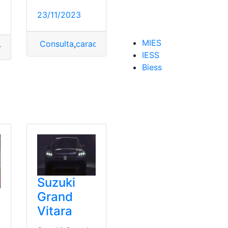
23/11/2023
Fronx
MIES
Consulta
,
características
,
Nuevo Suzuki
,
Suzuki
,
Su
o Suzuki
,
Suzuki
,
Suzuki Fronx
IESS
Biess
Suzuki
Grand
Vitara