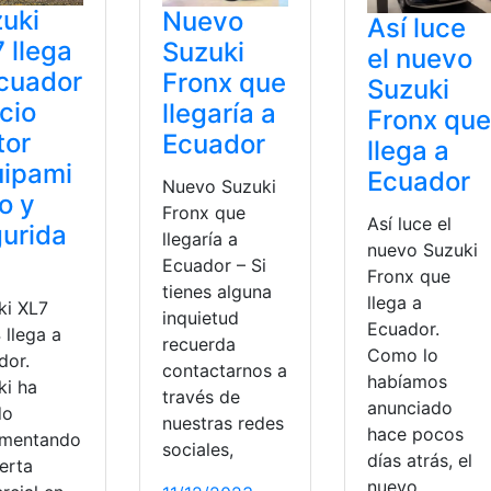
uki
Nuevo
Así luce
 llega
Suzuki
el nuevo
cuador
Fronx que
Suzuki
cio
llegaría a
Fronx que
tor
Ecuador
llega a
uipami
Ecuador
Nuevo Suzuki
o y
Fronx que
Así luce el
urida
llegaría a
nuevo Suzuki
Ecuador – Si
Fronx que
tienes alguna
llega a
ki XL7
inquietud
Ecuador.
 llega a
recuerda
Como lo
dor.
contactarnos a
habíamos
ki ha
través de
anunciado
do
nuestras redes
hace pocos
ementando
sociales,
días atrás, el
erta
nuevo