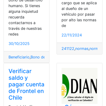
bono de desarrollo
cargo que se aplica
humano. Si tienes
al dueño de un
alguna inquietud
vehículo por pasar
recuerda
por alto las normas
contactarnos a
de
través de nuestras
redes
22/11/2024
30/10/2025
241122
,
normas
,
normas d
Beneficiario
,
Bono de Desarrollo Humano
,
mies
,
Requisi
Verificar
saldo y
pagar cuenta
de Frontel en
Chile