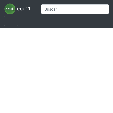
ecu11