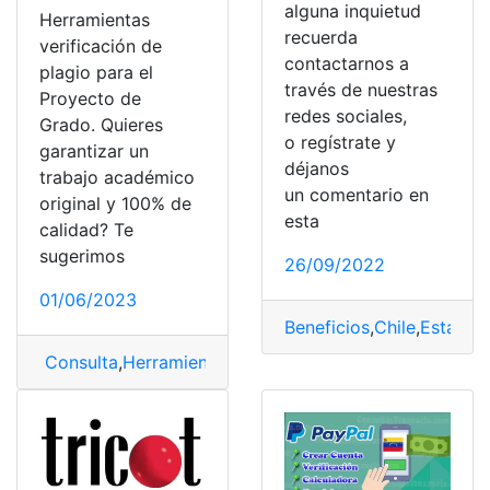
alguna inquietud
Herramientas
recuerda
verificación de
contactarnos a
plagio para el
través de nuestras
Proyecto de
redes sociales,
Grado. Quieres
o regístrate y
garantizar un
déjanos
trabajo académico
un comentario en
original y 100% de
esta
calidad? Te
sugerimos
26/09/2022
01/06/2023
Beneficios
,
Chile
,
Estado 
Consulta
,
Herramienta
,
nivel de plagio
,
Plagio
,
proyecto
,