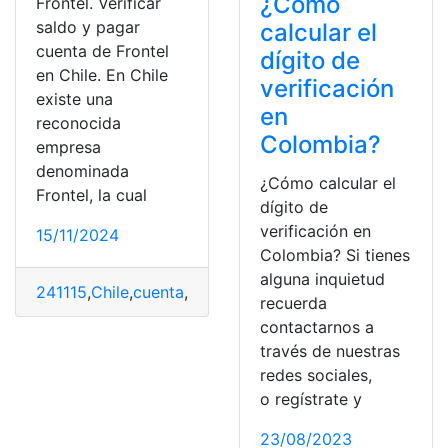
¿Cómo
Frontel. Verificar
saldo y pagar
calcular el
cuenta de Frontel
dígito de
en Chile. En Chile
verificación
existe una
en
reconocida
Colombia?
empresa
denominada
¿Cómo calcular el
Frontel, la cual
dígito de
verificación en
15/11/2024
Colombia? Si tienes
alguna inquietud
241115
,
Chile
,
cuenta
,
Frontel
,
Pagar
,
saldo
,
verificación
recuerda
contactarnos a
través de nuestras
redes sociales,
o regístrate y
23/08/2023