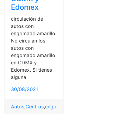
Edomex
circulación de
autos con
engomado amarillo.
No circulan los
autos con
engomado amarillo
en CDMX y
Edomex. Si tienes
alguna
30/08/2021
Autos
,
Centros
,
engomado
,
México
,
no circula
,
Vehículos
,