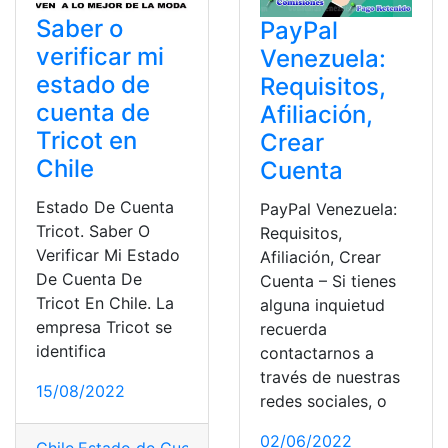
Saber o
PayPal
verificar mi
Venezuela:
estado de
Requisitos,
cuenta de
Afiliación,
Tricot en
Crear
Chile
Cuenta
Estado De Cuenta
PayPal Venezuela:
Tricot. Saber O
Requisitos,
Verificar Mi Estado
Afiliación, Crear
De Cuenta De
Cuenta – Si tienes
Tricot En Chile. La
alguna inquietud
empresa Tricot se
recuerda
identifica
contactarnos a
través de nuestras
15/08/2022
redes sociales, o
02/06/2022
Chile
,
Estado de Cuenta
,
tarjeta
,
Tricot
,
verificación