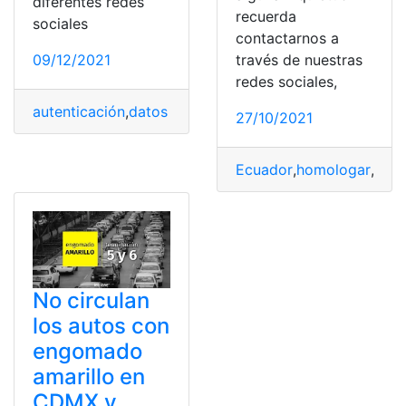
diferentes redes
recuerda
sociales
contactarnos a
través de nuestras
09/12/2021
redes sociales,
autenticación
,
datos personales
,
hackeos
,
redes sociale
27/10/2021
Ecuador
,
homologar
,
Telé
No circulan
los autos con
engomado
amarillo en
CDMX y