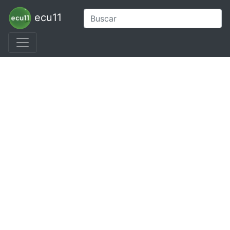
ecu11