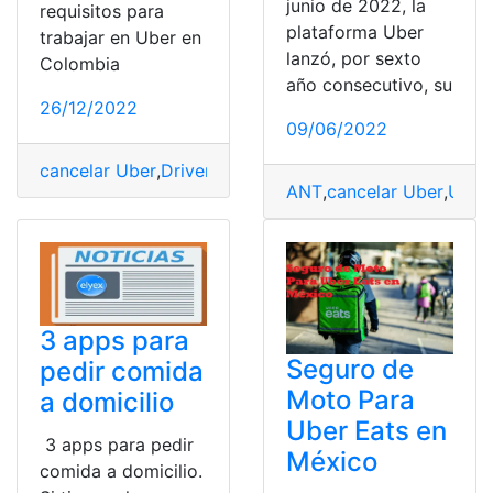
junio de 2022, la
requisitos para
plataforma Uber
trabajar en Uber en
lanzó, por sexto
Colombia
año consecutivo, su
26/12/2022
09/06/2022
cancelar Uber
,
Driver Easy
,
drivers
,
Uber
,
Uber Eats
ANT
,
cancelar Uber
,
Uber
,
3 apps para
Seguro de
pedir comida
Moto Para
a domicilio
Uber Eats en
3 apps para pedir
México
comida a domicilio.