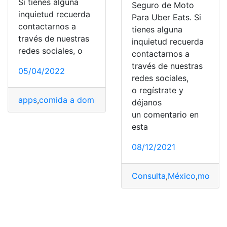
Si tienes alguna
Seguro de Moto
inquietud recuerda
Para Uber Eats. Si
contactarnos a
tienes alguna
través de nuestras
inquietud recuerda
redes sociales, o
contactarnos a
través de nuestras
05/04/2022
redes sociales,
o regístrate y
apps
,
comida a domicilio
,
Glovo
,
Just Eat
,
Uber Eats
déjanos
un comentario en
esta
08/12/2021
Consulta
,
México
,
motocic