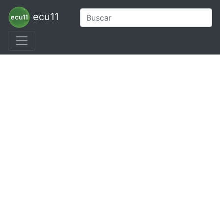
ecu11