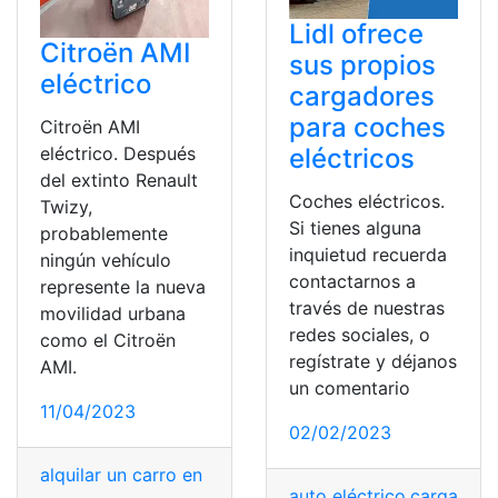
Lidl ofrece
Citroën AMI
sus propios
eléctrico
cargadores
para coches
Citroën AMI
eléctricos
eléctrico. Después
del extinto Renault
Coches eléctricos.
Twizy,
Si tienes alguna
probablemente
inquietud recuerda
ningún vehículo
contactarnos a
represente la nueva
través de nuestras
movilidad urbana
redes sociales, o
como el Citroën
regístrate y déjanos
AMI.
un comentario
11/04/2023
02/02/2023
alquilar un carro en Perú
,
carro
,
Carros
,
Permiso de Carr
auto eléctrico
,
cargadore