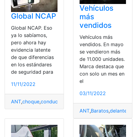
Vehículos
Global NCAP
más
vendidos
Global NCAP. Eso
ya lo sabíamos,
Vehículos más
pero ahora hay
vendidos. En mayo
evidencia latente
se vendieron más
de que diferencias
de 11.000 unidades.
en los estándares
Marca destaca que
de seguridad para
con solo un mes en
el
11/11/2022
03/11/2022
ANT
,
choque
,
conduccion
,
exceso de velocidad
,
Vehicul
ANT
,
Baratos
,
delanteros 