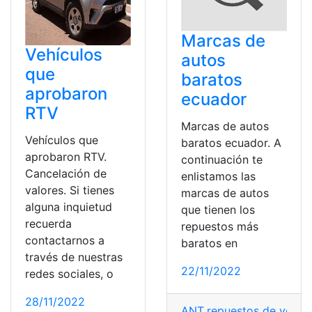
Marcas de
Vehículos
autos
que
baratos
aprobaron
ecuador
RTV
Marcas de autos
Vehículos que
baratos ecuador. A
aprobaron RTV.
continuación te
Cancelación de
enlistamos las
valores. Si tienes
marcas de autos
alguna inquietud
que tienen los
recuerda
repuestos más
contactarnos a
baratos en
través de nuestras
22/11/2022
redes sociales, o
28/11/2022
ANT
,
repuestos de vehíc