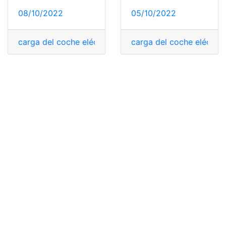
05/10/2022
08/10/2022
carga del coche eléctric
carga del coche eléctrico
,
coche autónomo
,
coche del 