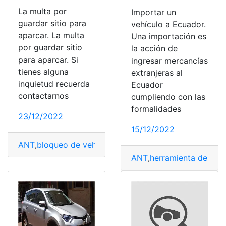
La multa por
Importar un
guardar sitio para
vehículo a Ecuador.
aparcar. La multa
Una importación es
por guardar sitio
la acción de
para aparcar. Si
ingresar mercancías
tienes alguna
extranjeras al
inquietud recuerda
Ecuador
contactarnos
cumpliendo con las
formalidades
23/12/2022
15/12/2022
ANT
,
bloqueo de vehiculo
,
estacionar gratis
,
Vehiculo
,
ve
ANT
,
herramienta de Imp