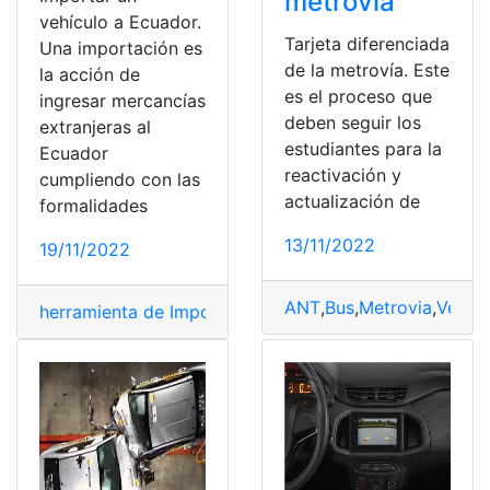
metrovía
vehículo a Ecuador.
Tarjeta diferenciada
Una importación es
de la metrovía. Este
la acción de
es el proceso que
ingresar mercancías
deben seguir los
extranjeras al
estudiantes para la
Ecuador
reactivación y
cumpliendo con las
actualización de
formalidades
13/11/2022
19/11/2022
ANT
,
Bus
,
Metrovia
,
Vehicu
herramienta de Importar/Exportar
,
Importar
,
permisos
,