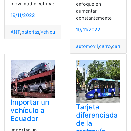
movilidad eléctrica:
enfoque en
aumentar
19/11/2022
constantemente
19/11/2022
ANT
,
baterias
,
Vehiculo
,
vehiculos
,
Vehiculos electricos
automovil
,
carro
,
carro el
Importar un
Tarjeta
vehículo a
diferenciada
Ecuador
de la
Importar un