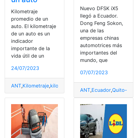
Nuevo DFSK iX5
Kilometraje
llegó a Ecuador.
promedio de un
Dong Feng Sokon,
auto. El kilometraje
una de las
de un auto es un
empresas chinas
indicador
automotrices más
importante de la
importantes del
vida útil de un
mundo, que
24/07/2023
07/07/2023
ANT
,
Kilometraje
,
kilometraje exacto
,
Vehiculo
,
vehiculos
ANT
,
Ecuador
,
Quito-Ecu