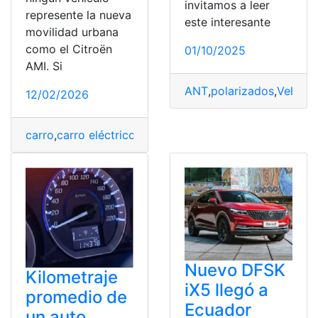
invitamos a leer
represente la nueva
este interesante
movilidad urbana
como el Citroën
01/10/2025
AMI. Si
ANT
,
polarizados
,
Vehicul
12/02/2026
carro
,
carro eléctrico
,
carrocería metálica
,
Carros
,
Permis
Nuevo DFSK
Kilometraje
iX5 llegó a
promedio de
Ecuador
un auto