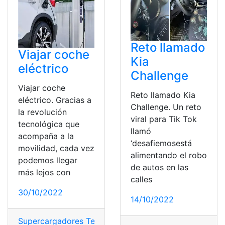
Reto llamado
Viajar coche
Kia
eléctrico
Challenge
Viajar coche
Reto llamado Kia
eléctrico. Gracias a
Challenge. Un reto
la revolución
viral para Tik Tok
tecnológica que
llamó
acompaña a la
‘desafiemosestá
movilidad, cada vez
alimentando el robo
podemos llegar
de autos en las
más lejos con
calles
30/10/2022
14/10/2022
Supercargadores Tesla
,
Tesla
,
Tesla Model
,
Tesla Model