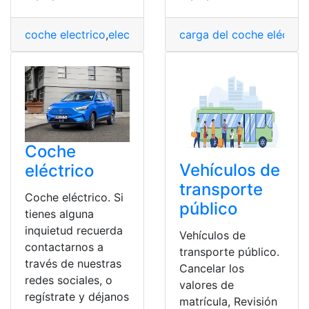
coche electrico
,
electrico
,
Vehiculo
carga del coche eléctric
,
vehiculos
,
Vehiculos 
Coche
Vehículos de
eléctrico
transporte
Coche eléctrico. Si
público
tienes alguna
inquietud recuerda
Vehículos de
contactarnos a
transporte público.
través de nuestras
Cancelar los
redes sociales, o
valores de
regístrate y déjanos
matrícula, Revisión