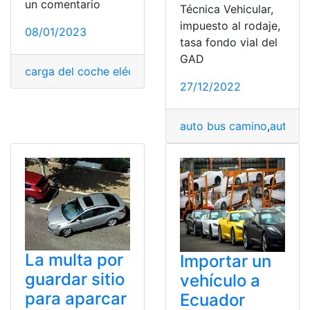
un comentario
Técnica Vehicular,
impuesto al rodaje,
08/01/2023
tasa fondo vial del
GAD
carga del coche eléctrico
,
coche autónomo
,
coche eléc
27/12/2022
auto bus camino
,
autobus
La multa por
Importar un
guardar sitio
vehículo a
para aparcar
Ecuador