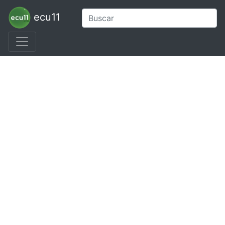
ecu11