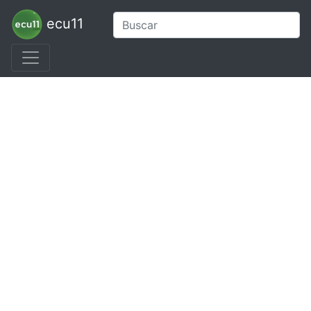
ecu11