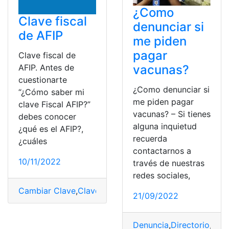
¿Como
Clave fiscal
denunciar si
de AFIP
me piden
pagar
Clave fiscal de
vacunas?
AFIP. Antes de
cuestionarte
¿Como denunciar si
“¿Cómo saber mi
me piden pagar
clave Fiscal AFIP?”
vacunas? – Si tienes
debes conocer
alguna inquietud
¿qué es el AFIP?,
recuerda
¿cuáles
contactarnos a
10/11/2022
través de nuestras
redes sociales,
Cambiar Clave
,
Clave Nueva
,
Fiscal
,
fiscales
,
Fiscalía
21/09/2022
Denuncia
,
Directorio
,
Fisc