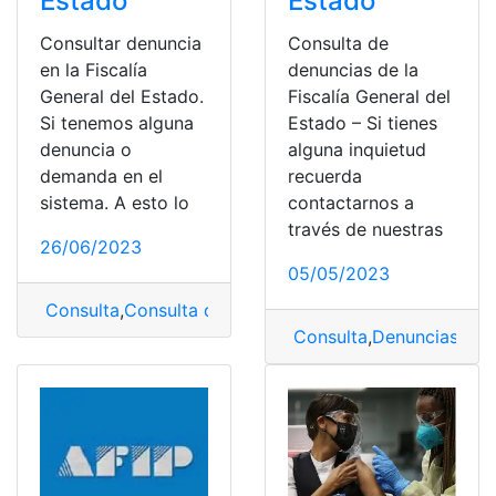
Estado
Estado
Consultar denuncia
Consulta de
en la Fiscalía
denuncias de la
General del Estado.
Fiscalía General del
Si tenemos alguna
Estado – Si tienes
denuncia o
alguna inquietud
demanda en el
recuerda
sistema. A esto lo
contactarnos a
través de nuestras
26/06/2023
05/05/2023
Consulta
,
Consulta de Denuncia
,
Denuncia
,
Fiscalía
,
Fisc
Consulta
,
Denuncias
,
Est