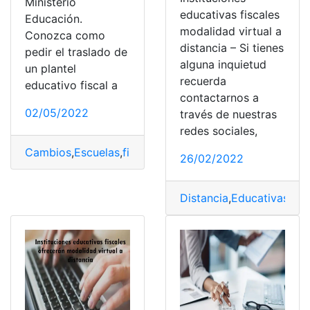
Ministerio
educativas fiscales
Educación.
modalidad virtual a
Conozca como
distancia – Si tienes
pedir el traslado de
alguna inquietud
un plantel
recuerda
educativo fiscal a
contactarnos a
02/05/2022
través de nuestras
redes sociales,
Cambios
,
Escuelas
,
fiscales
,
juntos por la educación
,
Sol
26/02/2022
Distancia
,
Educativas
,
fis