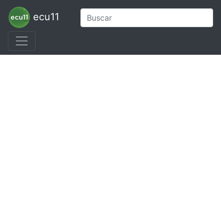
ecu11