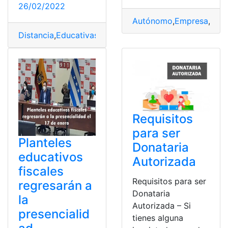
26/02/2022
Autónomo
,
Empresa
,
fisc
Distancia
,
Educativas
,
fiscales
,
Modalidad
,
Virtual
Requisitos
para ser
Planteles
Donataria
educativos
Autorizada
fiscales
Requisitos para ser
regresarán a
Donataria
la
Autorizada – Si
presencialid
tienes alguna