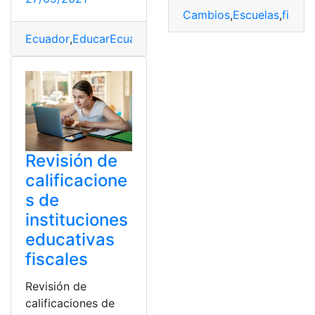
Cambios
,
Escuelas
,
fiscal
Ecuador
,
EducarEcuador
,
fiscales
,
Ministerio de educac
Revisión de
calificacione
s de
instituciones
educativas
fiscales
Revisión de
calificaciones de