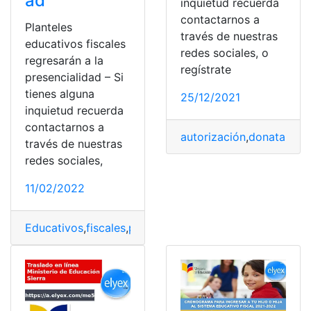
ad
inquietud recuerda
contactarnos a
Planteles
través de nuestras
educativos fiscales
redes sociales, o
regresarán a la
regístrate
presencialidad – Si
tienes alguna
25/12/2021
inquietud recuerda
contactarnos a
autorización
,
donataria
,
f
través de nuestras
redes sociales,
11/02/2022
Educativos
,
fiscales
,
planteles
,
presencial
,
regreso
,
regres