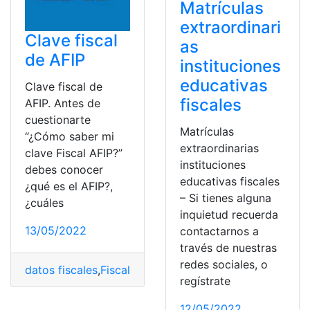
Matrículas
extraordinari
Clave fiscal
as
de AFIP
instituciones
educativas
Clave fiscal de
fiscales
AFIP. Antes de
cuestionarte
Matrículas
“¿Cómo saber mi
extraordinarias
clave Fiscal AFIP?”
instituciones
debes conocer
educativas fiscales
¿qué es el AFIP?,
– Si tienes alguna
¿cuáles
inquietud recuerda
13/05/2022
contactarnos a
través de nuestras
redes sociales, o
datos fiscales
,
Fiscal
,
fiscales
,
Fiscalía
,
Fiscalía General 
regístrate
12/05/2022