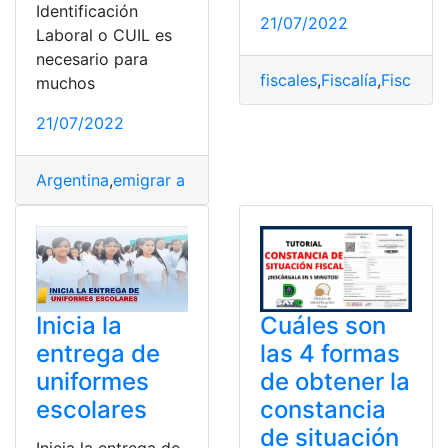
Identificación
21/07/2022
Laboral o CUIL es
necesario para
fiscales
,
Fiscalía
,
Fiscalía
muchos
21/07/2022
Argentina
,
emigrar a Argentina
,
Evalúo fiscal
,
Fiscal
,
fisc
Cuáles son
Inicia la
las 4 formas
entrega de
de obtener la
uniformes
constancia
escolares
de situación
Inicia la entrega de