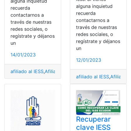
alguna inquietud
alguna inquietud
recuerda
recuerda
contactarnos a
contactarnos a
través de nuestras
través de nuestras
redes sociales, o
redes sociales, o
regístrate y déjanos
regístrate y déjanos
un
un
14/01/2023
12/01/2023
afiliado al IESS
,
Afiliado Biess
,
Agendar turnos IESS
,
apo
afiliado al IESS
,
Afiliado 
Recuperar
clave IESS