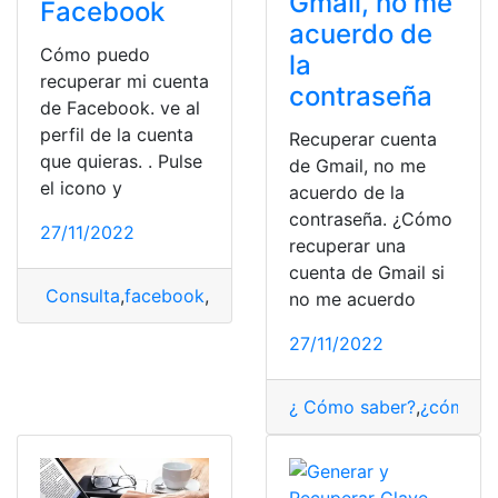
Gmail, no me
Facebook
acuerdo de
Cómo puedo
la
recuperar mi cuenta
contraseña
de Facebook. ve al
perfil de la cuenta
Recuperar cuenta
que quieras. . Pulse
de Gmail, no me
el icono y
acuerdo de la
contraseña. ¿Cómo
27/11/2022
recuperar una
cuenta de Gmail si
Consulta
,
facebook
,
perfil en Facebook
,
Recuperar
,
Rec
no me acuerdo
27/11/2022
¿ Cómo saber?
,
¿cómo lo