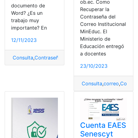
ob.ec. Como
documento de
Recuperar la
Word? ¿Es un
Contraseña del
trabajo muy
Correo Institucional
importante? En
MinEduc. El
Ministerio de
12/11/2023
Educación entregó
a docentes
Consulta
,
Contraseña
,
desbloquear
,
Recuperar
23/10/2023
Consulta
,
correo
,
Correo 
Cuenta EAES
Senescyt