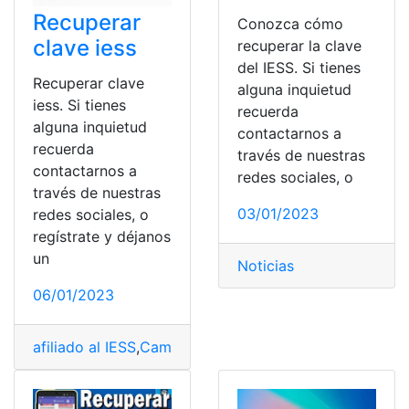
Recuperar
Conozca cómo
clave iess
recuperar la clave
del IESS. Si tienes
Recuperar clave
alguna inquietud
iess. Si tienes
recuerda
alguna inquietud
contactarnos a
recuerda
través de nuestras
contactarnos a
redes sociales, o
través de nuestras
03/01/2023
redes sociales, o
regístrate y déjanos
un
Noticias
06/01/2023
afiliado al IESS
,
Cambiar contraseña
,
clave iess
,
Contra