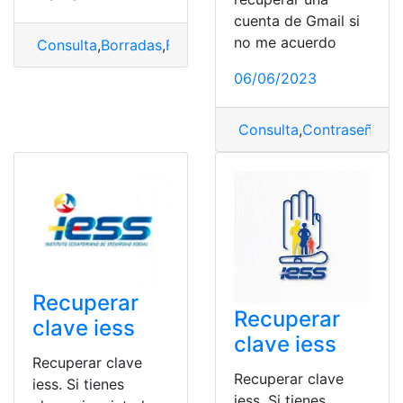
cuenta de Gmail si
no me acuerdo
Consulta
,
Borradas
,
Fotos
,
Recuperar
,
teléfono
06/06/2023
Consulta
,
Contraseña
,
Cu
Recuperar
Recuperar
clave iess
clave iess
Recuperar clave
Recuperar clave
iess. Si tienes
iess. Si tienes