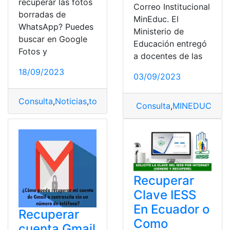
recuperar las fotos
Correo Institucional
borradas de
MinEduc. El
WhatsApp? Puedes
Ministerio de
buscar en Google
Educación entregó
Fotos y
a docentes de las
18/09/2023
03/09/2023
Consulta
,
Noticias
,
top2
Consulta
,
MINEDUC
,
Rec
Recuperar
Clave IESS
En Ecuador o
Recuperar
Como
cuenta Gmail