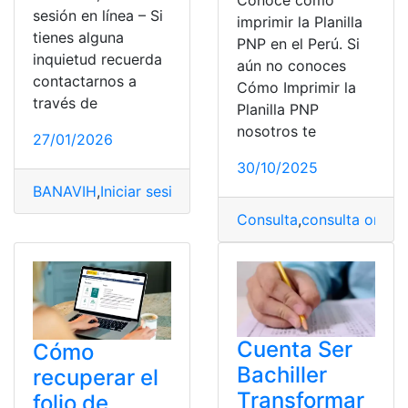
Conoce como
sesión en línea – Si
imprimir la Planilla
tienes alguna
PNP en el Perú. Si
inquietud recuerda
aún no conoces
contactarnos a
Cómo Imprimir la
través de
Planilla PNP
nosotros te
27/01/2026
30/10/2025
BANAVIH
,
Iniciar sesión
,
Procedimiento
,
Recuperar
,
Regis
Consulta
,
consulta online
Cuenta Ser
Cómo
Bachiller
recuperar el
Transformar
folio de