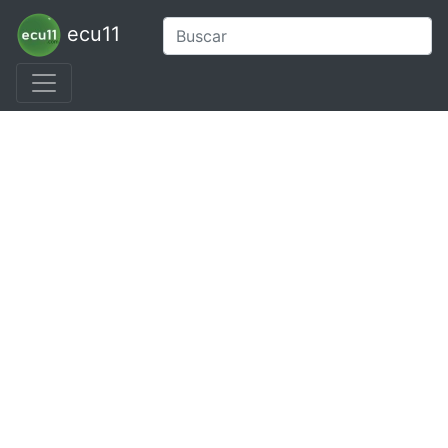
ecu11