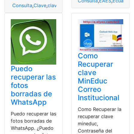
Consulta
,
EAES
,
Ecuador
,
Consulta
,
Clave
,
clave iess
,
desbloqueo
,
Desbloqueo de 
Como
Recuperar
Puedo
clave
recuperar las
MinEduc
fotos
Correo
borradas de
Institucional
WhatsApp
Como Recuperar la
Puedo recuperar las
recuperar clave
fotos borradas de
mineduc,
WhatsApp. ¿Puedo
Contraseña del