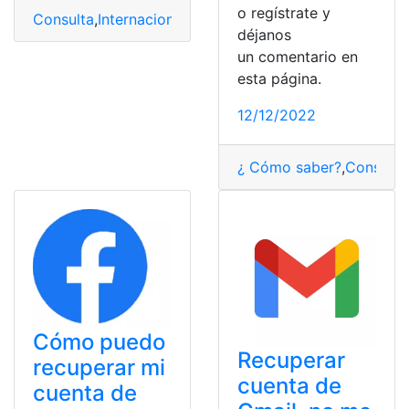
o regístrate y
Consulta
,
Internacional
,
Recuperar
,
top2
déjanos
un comentario en
esta página.
12/12/2022
¿ Cómo saber?
,
Consulta
Cómo puedo
Recuperar
recuperar mi
cuenta de
cuenta de