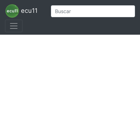
ecu11