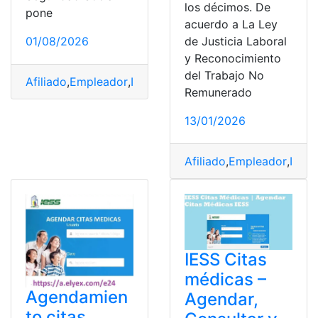
los décimos. De
pone
acuerdo a La Ley
01/08/2026
de Justicia Laboral
y Reconocimiento
del Trabajo No
Afiliado
,
Empleador
,
IESS
,
Jubilados
,
Pensionista
Remunerado
13/01/2026
Afiliado
,
Empleador
,
IESS
,
IESS Citas
médicas –
Agendamien
Agendar,
to citas