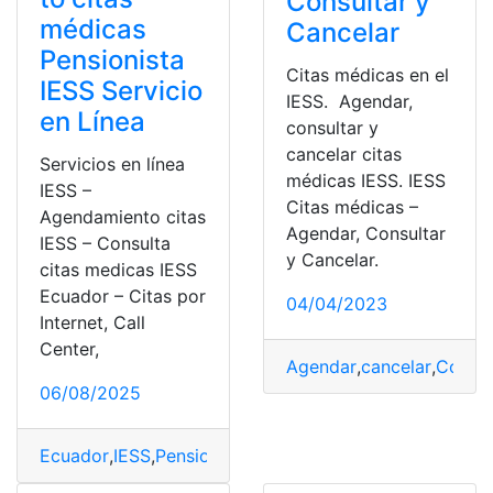
Consultar y
médicas
Cancelar
Pensionista
Citas médicas en el
IESS Servicio
IESS. Agendar,
en Línea
consultar y
cancelar citas
Servicios en línea
médicas IESS. IESS
IESS –
Citas médicas –
Agendamiento citas
Agendar, Consultar
IESS – Consulta
y Cancelar.
citas medicas IESS
Ecuador – Citas por
04/04/2023
Internet, Call
Center,
Agendar
,
cancelar
,
Consul
06/08/2025
Ecuador
,
IESS
,
Pensionista
,
top1
,
top2