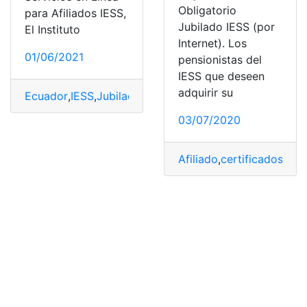
Obligatorio
para Afiliados IESS,
Jubilado IESS (por
El Instituto
Internet). Los
01/06/2021
pensionistas del
IESS que deseen
adquirir su
Ecuador
,
IESS
,
Jubilados
,
Pensionista
,
top2
03/07/2020
Afiliado
,
certificados
,
Con