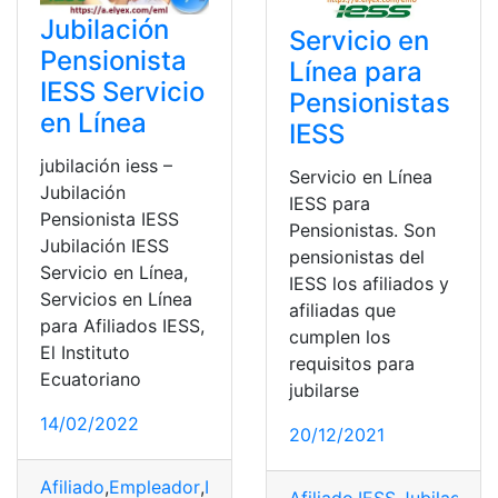
Jubilación
Servicio en
Pensionista
Línea para
IESS Servicio
Pensionistas
en Línea
IESS
jubilación iess –
Servicio en Línea
Jubilación
IESS para
Pensionista IESS
Pensionistas. Son
Jubilación IESS
pensionistas del
Servicio en Línea,
IESS los afiliados y
Servicios en Línea
afiliadas que
para Afiliados IESS,
cumplen los
El Instituto
requisitos para
Ecuatoriano
jubilarse
14/02/2022
20/12/2021
Afiliado
,
Empleador
,
IESS
,
Jubilados
,
Pensionista
,
top1
,
to