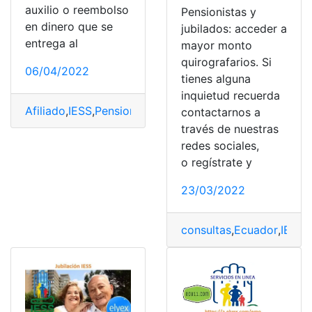
auxilio o reembolso
Pensionistas y
en dinero que se
jubilados: acceder a
entrega al
mayor monto
quirografarios. Si
06/04/2022
tienes alguna
inquietud recuerda
Afiliado
,
IESS
,
Pensionista
,
top1
,
top2
contactarnos a
través de nuestras
redes sociales,
o regístrate y
23/03/2022
consultas
,
Ecuador
,
IESS
,