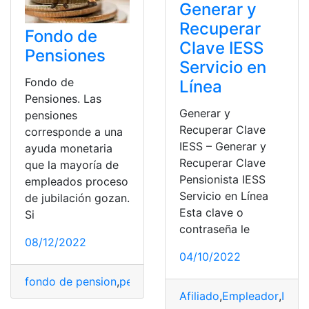
Generar y
Recuperar
Fondo de
Clave IESS
Pensiones
Servicio en
Fondo de
Línea
Pensiones. Las
Generar y
pensiones
Recuperar Clave
corresponde a una
IESS – Generar y
ayuda monetaria
Recuperar Clave
que la mayoría de
Pensionista IESS
empleados proceso
Servicio en Línea
de jubilación gozan.
Esta clave o
Si
contraseña le
08/12/2022
04/10/2022
fondo de pension
,
pension
,
pensionados
,
Pensiones
,
Pens
Afiliado
,
Empleador
,
IESS
,