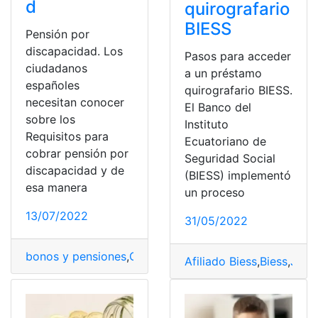
d
quirografario
BIESS
Pensión por
discapacidad. Los
Pasos para acceder
ciudadanos
a un préstamo
españoles
quirografario BIESS.
necesitan conocer
El Banco del
sobre los
Instituto
Requisitos para
Ecuatoriano de
cobrar pensión por
Seguridad Social
discapacidad y de
(BIESS) implementó
esa manera
un proceso
13/07/2022
31/05/2022
bonos y pensiones
,
Caja de Pensiones
,
istema Único de
Afiliado Biess
,
Biess
,
Jubi