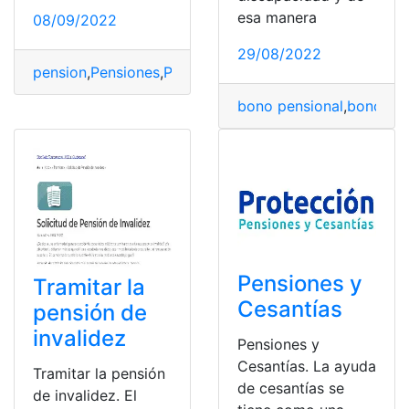
esa manera
08/09/2022
29/08/2022
pension
,
Pensiones
,
Pensionista
,
Pensionistas
,
sistema d
bono pensional
,
bonos y 
Pensiones y
Tramitar la
Cesantías
pensión de
invalidez
Pensiones y
Cesantías. La ayuda
Tramitar la pensión
de cesantías se
de invalidez. El