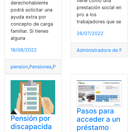
tiene como una
derechohabiente
prestación social en
podrá solicitar una
pro a los
ayuda extra por
trabajadores que se
concepto de carga
familiar. Si tienes
26/07/2022
alguna
18/08/2022
Administradora de Fondo
pension
,
Pensiones
,
Pensionista
,
Pensionistas
,
sistema d
Pasos para
Pensión por
acceder a un
discapacida
préstamo