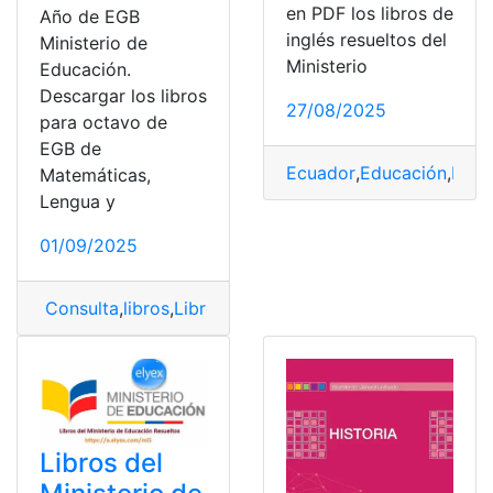
en PDF los libros de
Año de EGB
inglés resueltos del
Ministerio de
Ministerio
Educación.
Descargar los libros
27/08/2025
para octavo de
EGB de
Ecuador
,
Educación
,
Inglé
Matemáticas,
Lengua y
01/09/2025
Consulta
,
libros
,
Libros del ministerio de educación
,
Min
Libros del