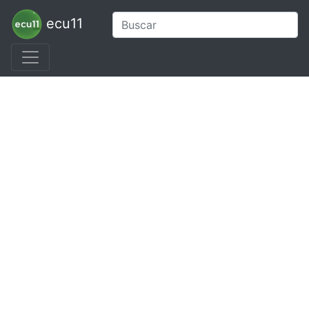
ecu11