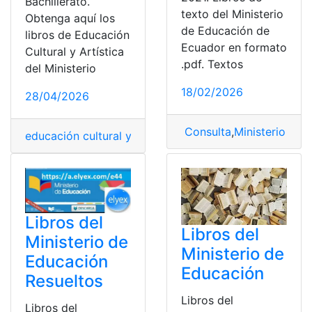
Bachillerato.
texto del Ministerio
Obtenga aquí los
de Educación de
libros de Educación
Ecuador en formato
Cultural y Artística
.pdf. Textos
del Ministerio
18/02/2026
28/04/2026
Consulta
,
Ministerio de 
educación cultural y artística
,
Libro
,
libros
,
Ministerio d
Libros del
Libros del
Ministerio de
Ministerio de
Educación
Educación
Resueltos
Libros del
Libros del