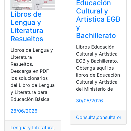
Educación
Cultural y
Libros de
Artística EGB
Lengua y
y
Literatura
Bachillerato
Resueltos
Libros Educación
Libros de Lengua y
Cultural y Artística
Literatura
EGB y Bachillerato.
Resueltos.
Obtenga aquí los
Descarga en PDF
libros de Educación
los solucionarios
Cultural y Artística
del Libro de Lengua
del Ministerio de
y Literatura para
Educación Básica
30/05/2026
28/06/2026
Consulta
,
consulta online
Lengua y Literatura
,
libros
,
Ministerio de educación
,
Res