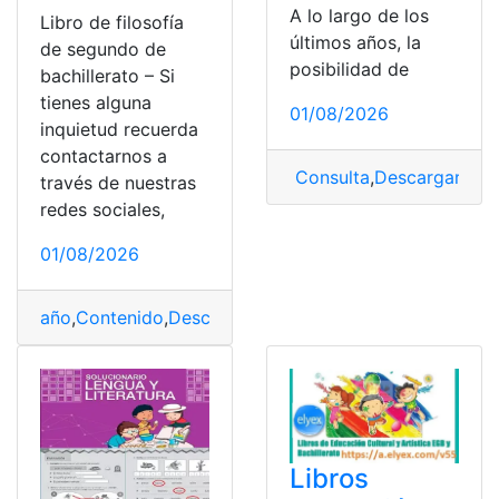
A lo largo de los
Libro de filosofía
últimos años, la
de segundo de
posibilidad de
bachillerato – Si
tienes alguna
01/08/2026
inquietud recuerda
contactarnos a
Consulta
,
Descargar
,
libr
través de nuestras
redes sociales,
01/08/2026
año
,
Contenido
,
Descargar
,
Historia
,
libros
Libros