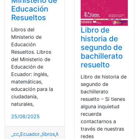
Ministerio de
Educación
Resueltos
Libro de
Libros del
Ministerio de
historia de
Educación
segundo de
Resueltos. Libros
bachillerato
del Ministerio de
resuelto
Educación de
Ecuador: inglés,
Libro de historia de
matemáticas,
segundo de
educación para la
bachillerato
ciudadanía,
resuelto – Si tienes
naturales,
alguna inquietud
recuerda
25/08/2025
contactarnos a
través de nuestras
_cc
,
Ecuador.
,
libros
,
Ministerio de educación
,
Recursos 
redes