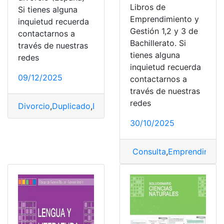
Libros de
Si tienes alguna
Emprendimiento y
inquietud recuerda
Gestión 1,2 y 3 de
contactarnos a
Bachillerato. Si
través de nuestras
tienes alguna
redes
inquietud recuerda
09/12/2025
contactarnos a
través de nuestras
redes
Divorcio
,
Duplicado
,
España
,
Familiar
,
libros
30/10/2025
Consulta
,
Emprendimien