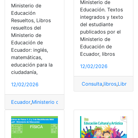
Ministerio de
Ministerio de
Educación. Textos
Educación
integrados y texto
Resueltos, Libros
del estudiante
resueltos del
publicados por el
Ministerio de
Ministerio de
Educación de
Educación de
Ecuador: inglés,
Ecuador, libros
matemáticas,
educación para la
12/02/2026
ciudadanía,
Consulta
,
libros
,
Libros d
12/02/2026
Ecuador
,
Ministerio de educación
,
Resuelto
,
Resueltos
,
t