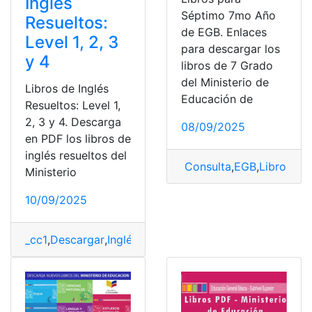
Inglés
Séptimo 7mo Año
Resueltos:
de EGB. Enlaces
Level 1, 2, 3
para descargar los
y 4
libros de 7 Grado
del Ministerio de
Libros de Inglés
Educación de
Resueltos: Level 1,
2, 3 y 4. Descarga
08/09/2025
en PDF los libros de
inglés resueltos del
Consulta
,
EGB
,
Libro
,
Sép
Ministerio
10/09/2025
_cc1
,
Descargar
,
Inglés
,
libros
,
Ministerio de educación
,
R