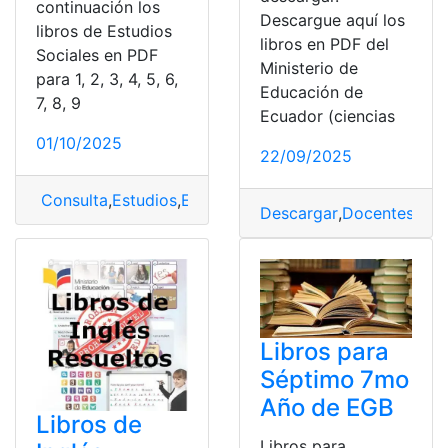
continuación los
Descargue aquí los
libros de Estudios
libros en PDF del
Sociales en PDF
Ministerio de
para 1, 2, 3, 4, 5, 6,
Educación de
7, 8, 9
Ecuador (ciencias
01/10/2025
22/09/2025
Consulta
,
Estudios
,
Estudios Sociales
,
Libro de estudios
Descargar
,
Docentes
,
Est
Libros para
Séptimo 7mo
Año de EGB
Libros de
Libros para