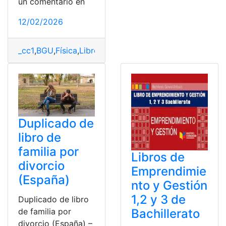
un comentario en
12/02/2026
_cc1
,
BGU
,
Física
,
Libro
,
MINEDUC
,
Ministerio de educaci
Duplicado de
libro de
familia por
Libros de
divorcio
Emprendimie
(España)
nto y Gestión
1,2 y 3 de
Duplicado de libro
Bachillerato
de familia por
divorcio (España) –