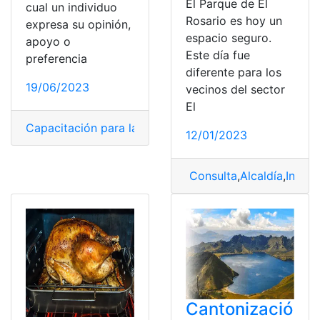
El Parque de El
cual un individuo
Rosario es hoy un
expresa su opinión,
espacio seguro.
apoyo o
Este día fue
preferencia
diferente para los
19/06/2023
vecinos del sector
El
Capacitación para las elecciones
,
Elecciones
,
Multas po
12/01/2023
Consulta
,
Alcaldía
,
Infor
Cantonizació