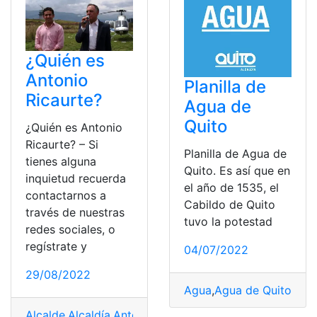
¿Quién es
Antonio
Planilla de
Ricaurte?
Agua de
Quito
¿Quién es Antonio
Ricaurte? – Si
Planilla de Agua de
tienes alguna
Quito. Es así que en
inquietud recuerda
el año de 1535, el
contactarnos a
Cabildo de Quito
través de nuestras
tuvo la potestad
redes sociales, o
regístrate y
04/07/2022
29/08/2022
Agua
,
Agua de Quito
,
Agu
Alcalde
,
Alcaldía
,
Antonio Ricaurte
,
candidatos
,
pachakut