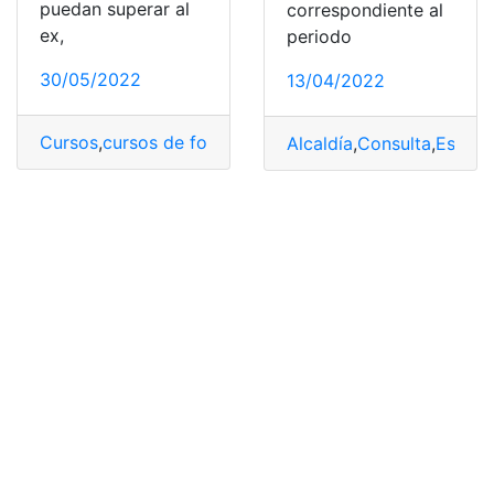
puedan superar al
correspondiente al
ex,
periodo
30/05/2022
13/04/2022
Cursos
,
cursos de formación
,
Cursos disponibles
,
cursos
Alcaldía
,
Consulta
,
Esmera