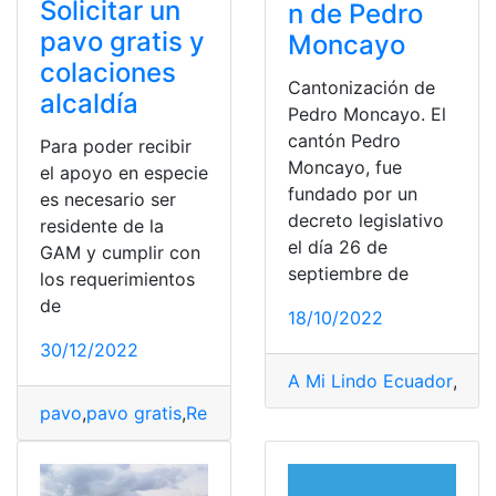
Solicitar un
n de Pedro
pavo gratis y
Moncayo
colaciones
Cantonización de
alcaldía
Pedro Moncayo. El
cantón Pedro
Para poder recibir
Moncayo, fue
el apoyo en especie
fundado por un
es necesario ser
decreto legislativo
residente de la
el día 26 de
GAM y cumplir con
septiembre de
los requerimientos
de
18/10/2022
30/12/2022
A Mi Lindo Ecuador
,
acci
pavo
,
pavo gratis
,
Relleno de Pavo