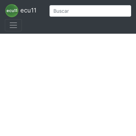
ecu11