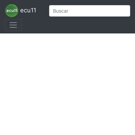
ecu11