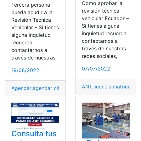
Como aprobar la
Tercera persona
revisión técnica
puede acudir a la
vehicular Ecuador –
Revisión Técnica
Si tienes alguna
Vehicular – Si tienes
inquietud recuerda
alguna inquietud
contactarnos a
recuerda
través de nuestras
contactarnos a
redes sociales,
través de nuestras
07/07/2022
19/08/2022
ANT
,
licencia
,
matricula
,
m
Agendar
,
agendar citas
,
revisión vehícular
,
Usuario
,
Vehíc
Consulta tus