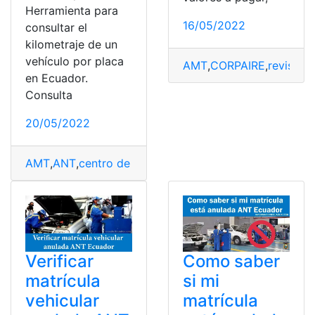
Herramienta para
16/05/2022
consultar el
kilometraje de un
vehículo por placa
AMT
,
CORPAIRE
,
revisión 
en Ecuador.
Consulta
20/05/2022
AMT
,
ANT
,
centro de revisión vehicular
,
centros de revi
Como saber
Verificar
si mi
matrícula
matrícula
vehicular