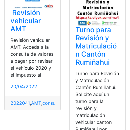
Revisión
vehicular
AMT
Turno para
Revisión y
Revisión vehicular
Matriculació
AMT. Acceda a la
n Cantón
consulta de valores
Rumiñahui
a pagar por revisar
el vehículo 2020 y
Turno para Revisión
el impuesto al
y Matriculación
20/04/2022
Cantón Rumiñahui.
Solicite aquí un
turno para la
2022041
,
AMT
,
consulta online
,
Pago
,
revisión vehícular
,
revisión y
matriculación
vehicular cantón
Rumiñahui por