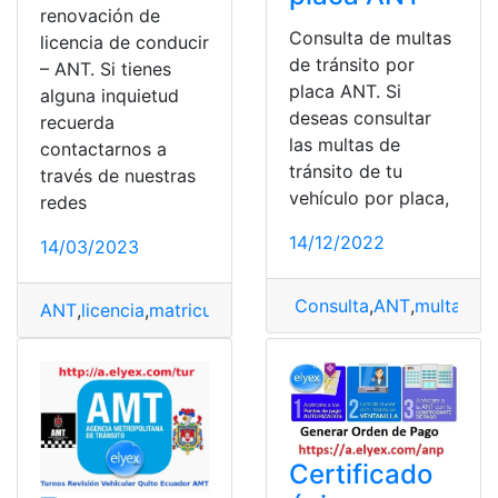
renovación de
Consulta de multas
licencia de conducir
de tránsito por
– ANT. Si tienes
placa ANT. Si
alguna inquietud
deseas consultar
recuerda
las multas de
contactarnos a
tránsito de tu
través de nuestras
vehículo por placa,
redes
14/12/2022
14/03/2023
Consulta
,
ANT
,
multas
,
pl
ANT
,
licencia
,
matricula
,
multas
,
placa
,
revisión vehícular
Certificado