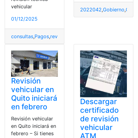
vehicular
2022042
,
Gobierno
,
Gobi
01/12/2025
consultas
,
Pagos
,
revisión vehícular
,
Técnica
Revisión
vehicular en
Quito iniciará
Descargar
en febrero
certificado
de revisión
Revisión vehicular
vehicular
en Quito iniciará en
febrero – Si tienes
ATM