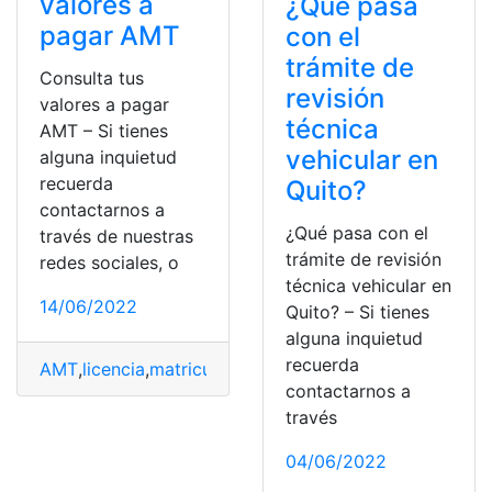
valores a
¿Qué pasa
pagar AMT
con el
trámite de
Consulta tus
revisión
valores a pagar
técnica
AMT – Si tienes
vehicular en
alguna inquietud
recuerda
Quito?
contactarnos a
¿Qué pasa con el
través de nuestras
trámite de revisión
redes sociales, o
técnica vehicular en
14/06/2022
Quito? – Si tienes
alguna inquietud
recuerda
AMT
,
licencia
,
matricula
,
multas
,
placa
,
revisión vehícular
contactarnos a
través
04/06/2022