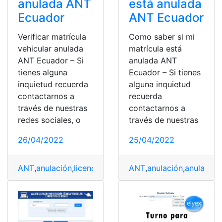
está anulada
anulada ANT
ANT Ecuador
Ecuador
Como saber si mi
Verificar matrícula
matrícula está
vehicular anulada
anulada ANT
ANT Ecuador – Si
Ecuador – Si tienes
tienes alguna
alguna inquietud
inquietud recuerda
recuerda
contactarnos a
contactarnos a
través de nuestras
través de nuestras
redes sociales, o
25/04/2022
26/04/2022
ANT
,
anulación
,
anulada
,
c
ANT
,
anulación
,
licencia
,
Revisión vehicular
,
revisión vehí