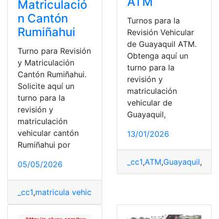
ATM
Matriculació
n Cantón
Turnos para la
Rumiñahui
Revisión Vehicular
de Guayaquil ATM.
Turno para Revisión
Obtenga aquí un
y Matriculación
turno para la
Cantón Rumiñahui.
revisión y
Solicite aquí un
matriculación
turno para la
vehicular de
revisión y
Guayaquil,
matriculación
vehicular cantón
13/01/2026
Rumiñahui por
_cc1
,
ATM
,
Guayaquil
,
Inte
05/05/2026
_cc1
,
matricula vehicular
,
revisión vehícular
,
Rumiñahui
,
T