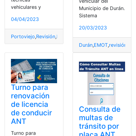
vehicular del
vehiculares y
Municipio de Durán.
Sistema
04/04/2023
20/03/2023
Portoviejo
,
Revisión
,
Revisión técnica
,
Revisión Técnica 
Durán
,
EMOT
,
revisión veh
Turno para
renovación
de licencia
Consulta de
de conducir
multas de
ANT
tránsito por
Turno para
placa ANT