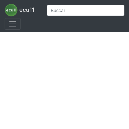
ecu11