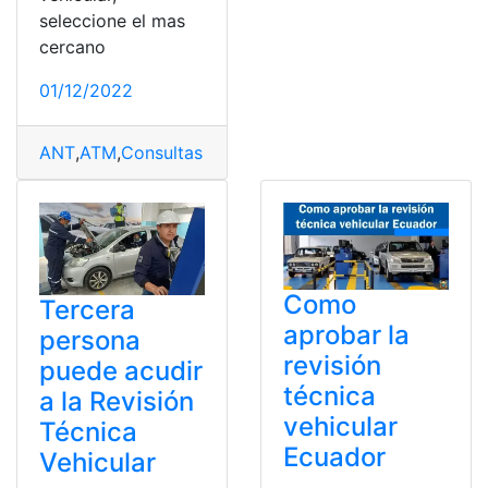
seleccione el mas
cercano
01/12/2022
ANT
,
ATM
,
Consultas Online
,
Quito
,
revisión vehícular
,
to
Como
Tercera
aprobar la
persona
revisión
puede acudir
técnica
a la Revisión
vehicular
Técnica
Ecuador
Vehicular