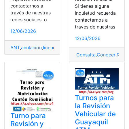
contactarnos a
Si tienes alguna
través de nuestras
inquietud recuerda
redes sociales, o
contactarnos a
través de nuestras
12/06/2026
12/06/2026
ANT
,
anulación
,
licencia
,
matricula
,
multas
,
placa
,
revisión
Consulta
,
Conocer
,
Revis
Turnos para
la Revisión
Vehicular de
Turno para
Guayaquil
Revisión y