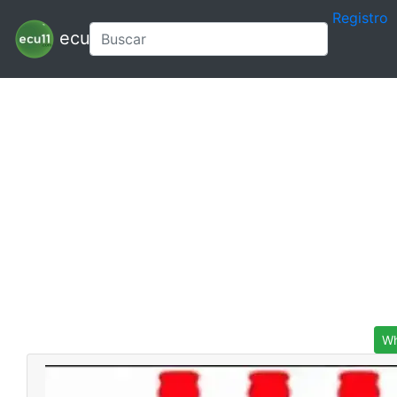
Registro
ecu11
Wh