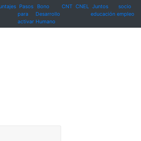
untajes
Pasos
Bono
CNT
CNEL
Juntos
socio
para
Desarrollo
educación
empleo
activar
Humano