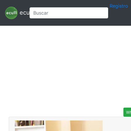
Registro
ecu11
Wh