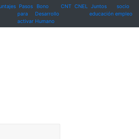
untajes
Pasos
Bono
CNT
CNEL
Juntos
socio
para
Desarrollo
educación
empleo
activar
Humano