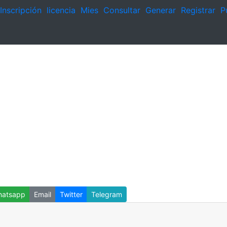
Inscripción
licencia
Mies
Consultar
Generar
Registrar
P
atsapp
Email
Twitter
Telegram