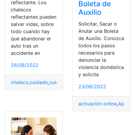
Boleta de
reflectante. Los
chalecos
Auxilio
reflectantes pueden
Solicitar, Sacar o
salvar vidas, sobre
Anular una Boleta
todo cuando hay
de Auxilio. Conozca
que abandonar el
todos los pasos
auto tras un
necesarios para
accidente en
denunciar la
26/08/2022
violencia doméstica
y solicite
chaleco
,
cuidado
,
cuidado de la piel
,
cuidadora
,
Cuidado
23/08/2022
activación online
,
Aplicac