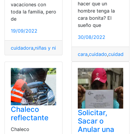
hacer que un
vacaciones con
hombre tenga la
toda la familia, pero
cara bonita? El
de
sueño que
19/09/2022
30/08/2022
cuidadora
,
niñas y niños
,
niñera
,
Niños
,
para niños
cara
,
cuidado
,
cuidado de 
Chaleco
Solicitar,
reflectante
Sacar o
Anular una
Chaleco