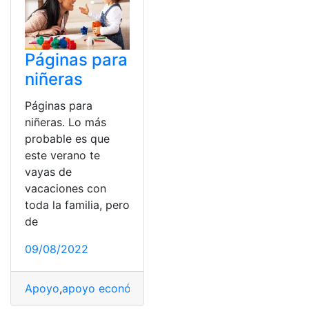
Páginas para
niñeras
Páginas para
niñeras. Lo más
probable es que
este verano te
vayas de
vacaciones con
toda la familia, pero
de
09/08/2022
Apoyo
,
apoyo económico
,
Apoyo Nutricional
,
Apoyos
,
c