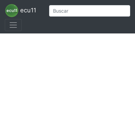
ecu11