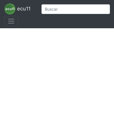
ecu11