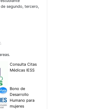
 estudiante
 de segundo, tercero,
.
areas.