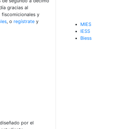
es de segundo a décimo
día gracias al
, fiscomicionales y
les
, o
regístrate
y
MIES
IESS
Biess
 diseñado por el