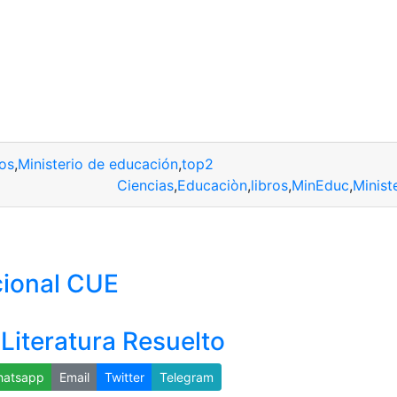
ros
,
Ministerio de educación
,
top2
Ciencias
,
Educaciòn
,
libros
,
MinEduc
,
Minist
cional CUE
Literatura Resuelto
atsapp
Email
Twitter
Telegram