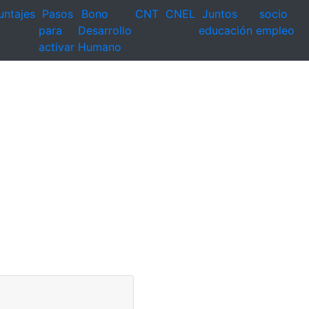
untajes
Pasos
Bono
CNT
CNEL
Juntos
socio
para
Desarrollo
educación
empleo
activar
Humano