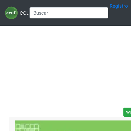
Registro
ecu11
Wh