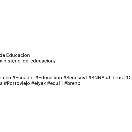
o de Educación
ministerio-de-educacion/
xamen #Ecuador #Educación #Senescyt #SNNA #Libros #De
 #Portoviejo #elyex #ecu11 #brenp