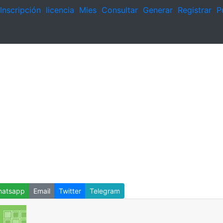
Inscripción
licencia
Mies
Consultar
Generar
Registrar
P
atsapp
Email
Twitter
Telegram