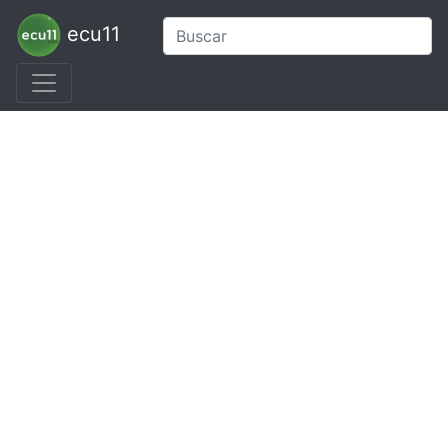
ecu11