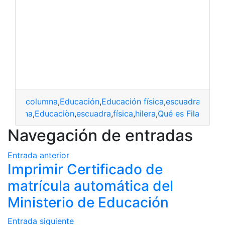
columna
,
Educación
,
Educación física
,
escuadra
,
fila
,
hi
columna
,
Educaciòn
,
escuadra
,
física
,
hilera
,
Qué es Fila
Navegación de entradas
Entrada anterior
Imprimir Certificado de
matrícula automática del
Ministerio de Educación
Entrada siguiente