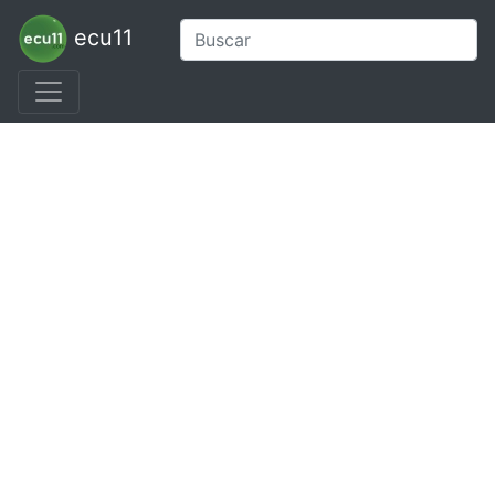
ecu11