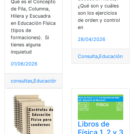
Qué es el Concepto
¿Qué son y cuáles
de Fila, Columna,
son los ejercicios
Hilera y Escuadra
de orden y control
en Educación Física
en
(tipos de
formaciones). Si
28/04/2026
tienes alguna
inquietud
Consulta
,
Educación físic
01/06/2026
consultas
,
Educación
,
Educación Básica
,
Ejercicios
,
top2
Libros de
Física 1, 2 y 3