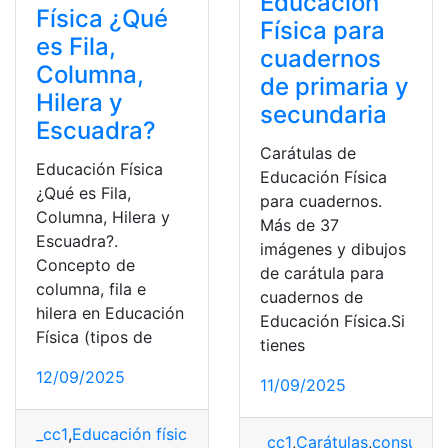
Educación
Física ¿Qué
Física para
es Fila,
cuadernos
Columna,
de primaria y
Hilera y
secundaria
Escuadra?
Carátulas de
Educación Física
Educación Física
¿Qué es Fila,
para cuadernos.
Columna, Hilera y
Más de 37
Escuadra?.
imágenes y dibujos
Concepto de
de carátula para
columna, fila e
cuadernos de
hilera en Educación
Educación Física.Si
Física (tipos de
tienes
12/09/2025
11/09/2025
_cc1
,
Educación física
,
escuadra
,
formaciones
,
Tipos
_cc1
,
Carátulas
,
consultas
,