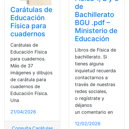
de
Carátulas de
Bachillerato
Educación
BGU .pdf –
Física para
Ministerio de
cuadernos
Educación
Carátulas de
Libros de Física de
Educación Física
bachillerato. Si
para cuadernos.
tienes alguna
Más de 37
inquietud recuerda
imágenes y dibujos
contactarnos a
de carátula para
través de nuestras
cuadernos de
redes sociales,
Educación Física.
o regístrate y
Una
déjanos
21/04/2026
un comentario en
12/02/2026
Consulta
,
Carátulas
,
Carátulas Educación física
,
Educaci