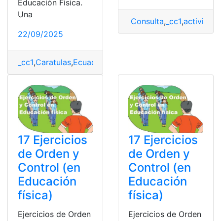
Educación Física.
Una
Consulta
,
_cc1
,
actividad 
22/09/2025
_cc1
,
Caratulas
,
Ecuador.
,
Educación física
,
Herramientas
17 Ejercicios
17 Ejercicios
de Orden y
de Orden y
Control (en
Control (en
Educación
Educación
física)
física)
Ejercicios de Orden
Ejercicios de Orden