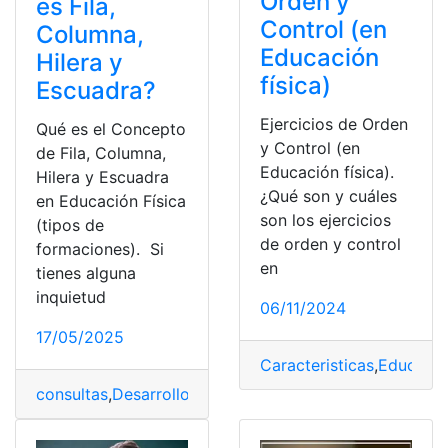
Orden y
es Fila,
Control (en
Columna,
Educación
Hilera y
física)
Escuadra?
Ejercicios de Orden
Qué es el Concepto
y Control (en
de Fila, Columna,
Educación física).
Hilera y Escuadra
¿Qué son y cuáles
en Educación Física
son los ejercicios
(tipos de
de orden y control
formaciones). Si
en
tienes alguna
inquietud
06/11/2024
17/05/2025
Caracteristicas
,
Educación
consultas
,
Desarrollo
,
Educación
,
Educación física
,
top2