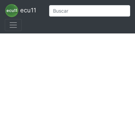
ecu11