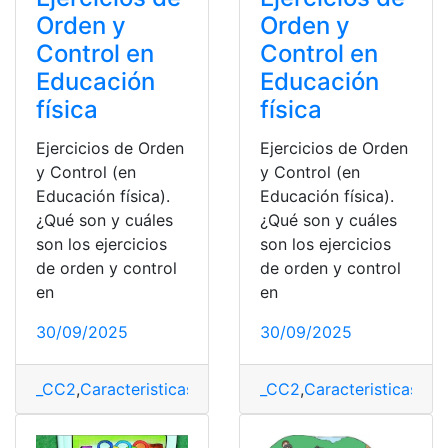
Orden y
Orden y
Control en
Control en
Educación
Educación
física
física
Ejercicios de Orden
Ejercicios de Orden
y Control (en
y Control (en
Educación física).
Educación física).
¿Qué son y cuáles
¿Qué son y cuáles
son los ejercicios
son los ejercicios
de orden y control
de orden y control
en
en
30/09/2025
30/09/2025
_CC2
,
Caracteristicas
,
Control
,
Educación física
_CC2
,
Caracteristicas
,
Ejemplo
,
Con