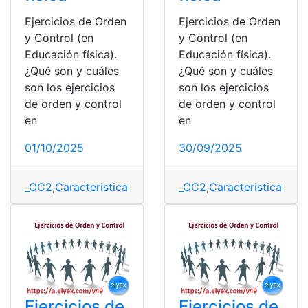
Ejercicios de Orden
Ejercicios de Orden
y Control (en
y Control (en
Educación física).
Educación física).
¿Qué son y cuáles
¿Qué son y cuáles
son los ejercicios
son los ejercicios
de orden y control
de orden y control
en
en
01/10/2025
30/09/2025
_CC2
,
Caracteristicas
,
Control
,
Educación física
_CC2
,
Caracteristicas
,
Ejemplo
,
Con
Ejercicios de
Ejercicios de