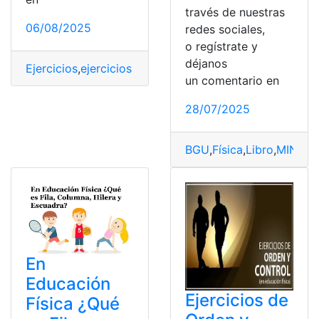
través de nuestras
06/08/2025
redes sociales,
o regístrate y
déjanos
Ejercicios
,
ejercicios de orden
,
Ejercicios de Orden y Co
un comentario en
28/07/2025
BGU
,
Física
,
Libro
,
MINED
En
Educación
Ejercicios de
Física ¿Qué