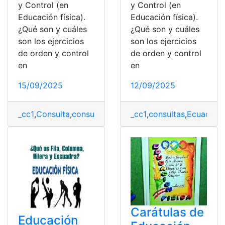
y Control (en
y Control (en
Educación física).
Educación física).
¿Qué son y cuáles
¿Qué son y cuáles
son los ejercicios
son los ejercicios
de orden y control
de orden y control
en
en
15/09/2025
12/09/2025
_cc1
,
Consulta
,
consulta online
,
Educación física
,
Ejercici
_cc1
,
consultas
,
Ecuador.
,
Carátulas de
Educación