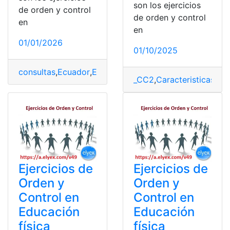
son los ejercicios
de orden y control
de orden y control
en
en
01/01/2026
01/10/2025
consultas
,
Ecuador
,
Educación física
,
ejercicios de orde
_CC2
,
Caracteristicas
,
Con
Ejercicios de
Ejercicios de
Orden y
Orden y
Control en
Control en
Educación
Educación
física
física