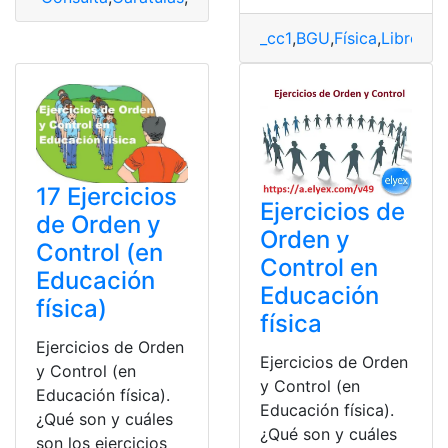
_cc1
,
BGU
,
Física
,
Libro
,
MI
17 Ejercicios
Ejercicios de
de Orden y
Orden y
Control (en
Control en
Educación
Educación
física)
física
Ejercicios de Orden
Ejercicios de Orden
y Control (en
y Control (en
Educación física).
Educación física).
¿Qué son y cuáles
¿Qué son y cuáles
son los ejercicios