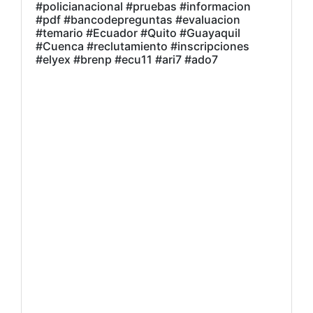
#policianacional #pruebas #informacion
#pdf #bancodepreguntas #evaluacion
#temario #Ecuador #Quito #Guayaquil
#Cuenca #reclutamiento #inscripciones
#elyex #brenp #ecu11 #ari7 #ado7