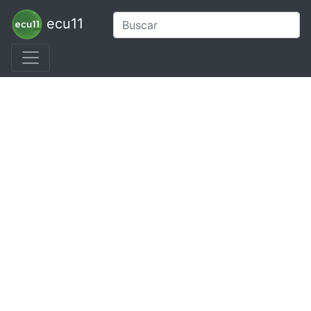
ecu11