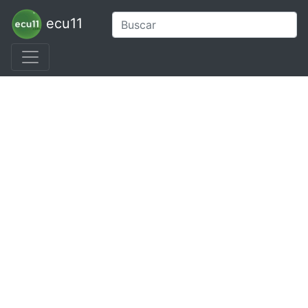
ecu11