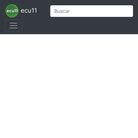
ecu11