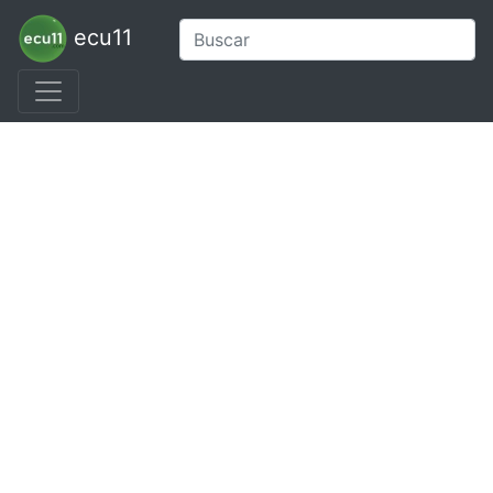
ecu11