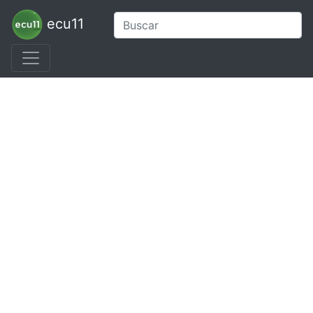
ecu11