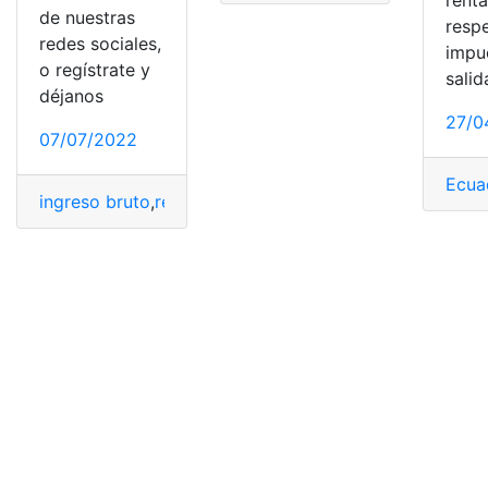
de nuestras
respe
redes sociales,
impu
o regístrate y
salid
déjanos
27/0
07/07/2022
Ecua
ingreso bruto
,
régimen especial
,
régimen RIMPE
,
servici