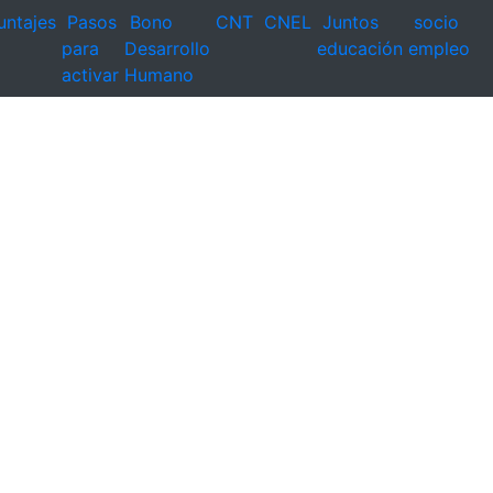
untajes
Pasos
Bono
CNT
CNEL
Juntos
socio
para
Desarrollo
educación
empleo
activar
Humano