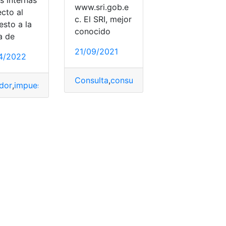
www.sri.gob.e
cto al
c. El SRI, mejor
esto a la
conocido
a de
21/09/2021
4/2022
Consulta
,
consulta online
,
Herramientas 
dor
,
impuesto a la salida de divisas
,
resoluciones emitidas
,
se
o de rentas internas
,
tipo de contribuyente