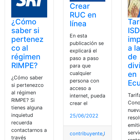
Crear
RUC en
¿Cómo
Tar
línea
saber si
ISD
En esta
pertenez
im
publicación se
co al
a l
explicará el
régimen
de
paso a paso
RIMPE?
div
para que
en
cualquier
¿Cómo saber
persona con
Ec
si pertenezco
acceso a
al régimen
Tarif
internet, pueda
RIMPE? Si
Cono
crear el
tienes alguna
nuev
inquietud
25/06/2022
reso
recuerda
emiti
contactarnos a
servi
contribuyente
,
Información
,
In
través
renta