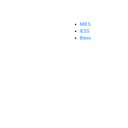
MIES
IESS
Biess
Ecuador
,
servicio de rentas internas
,
SRI
rvicio de rentas internas
,
Tarifas ISD