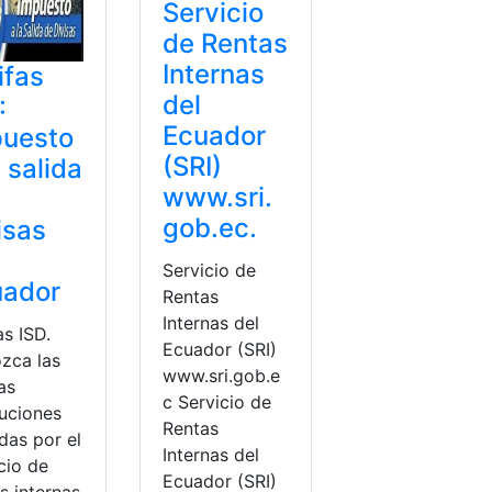
Servicio
de Rentas
Internas
ifas
del
:
Ecuador
puesto
(SRI)
a salida
www.sri.
gob.ec.
isas
Servicio de
uador
Rentas
Internas del
as ISD.
Ecuador (SRI)
zca las
www.sri.gob.e
as
c Servicio de
luciones
Rentas
das por el
Internas del
cio de
scripción
,
Registro
,
servicio de rentas internas
Ecuador (SRI)
s internas