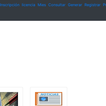
Inscripción
licencia
Mies
Consultar
Generar
Registrar
P