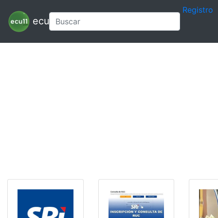
Registro
ecu11