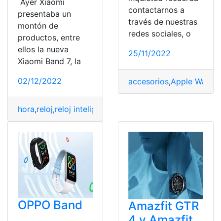
Ayer Xiaomi
contactarnos a
presentaba un
través de nuestras
montón de
redes sociales, o
productos, entre
ellos la nueva
25/11/2022
Xiaomi Band 7, la
02/12/2022
accesorios
,
Apple Watch.
hora
,
reloj
,
reloj inteligente
,
reloj-comunicador
,
relojes in
OPPO Band
Amazfit GTR
4 y Amazfit