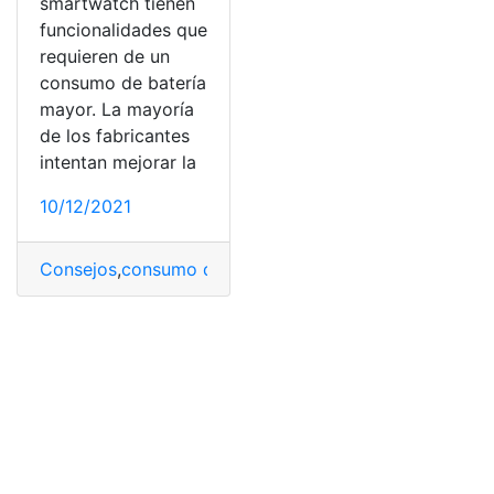
smartwatch tienen
funcionalidades que
requieren de un
consumo de batería
mayor. La mayoría
de los fabricantes
intentan mejorar la
10/12/2021
Consejos
,
consumo de batería
,
relojes inteligentes
,
Smar