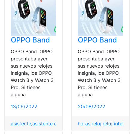
OPPO Band
OPPO Band
OPPO Band. OPPO
OPPO Band. OPPO
presentaba ayer
presentaba ayer
sus nuevos relojes
sus nuevos relojes
insignia, los OPPO
insignia, los OPPO
Watch 3 y Watch 3
Watch 3 y Watch 3
Pro. Si tienes
Pro. Si tienes
alguna
alguna
13/09/2022
20/08/2022
asistente
,
asistente de voz
,
asistente virtual
horas
,
reloj
,
reloj inteligen
,
reloj
,
reloj i