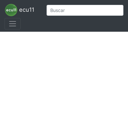
ecu11