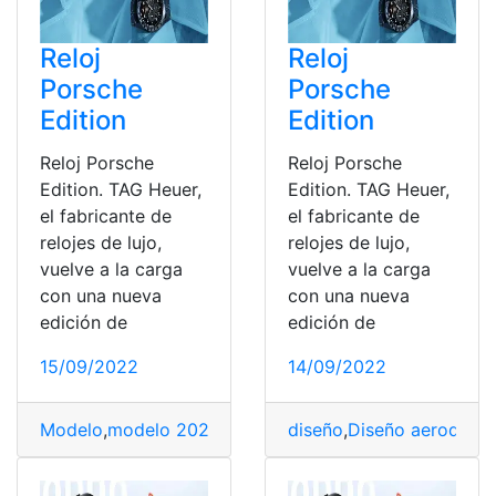
Reloj
Reloj
Porsche
Porsche
Edition
Edition
Reloj Porsche
Reloj Porsche
Edition. TAG Heuer,
Edition. TAG Heuer,
el fabricante de
el fabricante de
relojes de lujo,
relojes de lujo,
vuelve a la carga
vuelve a la carga
con una nueva
con una nueva
edición de
edición de
15/09/2022
14/09/2022
Modelo
,
modelo 2022
,
Modelo 720
diseño
,
modelo clásico
,
Diseño aerodiná
,
relo