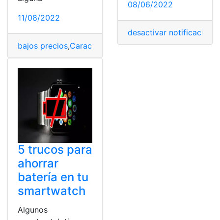
08/06/2022
11/08/2022
desactivar notificacione
bajos precios
,
Características y Precio
,
reloj
,
reloj inteli
5 trucos para
ahorrar
batería en tu
smartwatch
Algunos