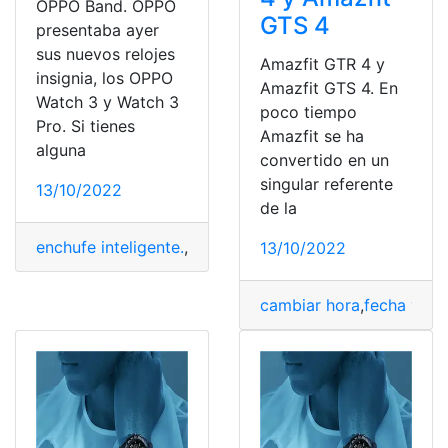
OPPO Band. OPPO
GTS 4
presentaba ayer
sus nuevos relojes
Amazfit GTR 4 y
insignia, los OPPO
Amazfit GTS 4. En
Watch 3 y Watch 3
poco tiempo
Pro. Si tienes
Amazfit se ha
alguna
convertido en un
singular referente
13/10/2022
de la
enchufe inteligente.
,
inteligente
,
reloj
,
reloj inteligente
,
re
13/10/2022
cambiar hora
,
fecha y ho