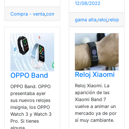
12/08/2022
Compra - venta
,
compra y venta
,
reloj
,
reloj inteligente
,
gama alta
,
reloj
,
relojes in
Reloj Xiaomi
OPPO Band
Reloj Xiaomi. La
OPPO Band. OPPO
aparición de las
presentaba ayer
Xiaomi Band 7
sus nuevos relojes
vuelve a animar un
insignia, los OPPO
mercado ya de por
Watch 3 y Watch 3
sí muy cambiante.
Pro. Si tienes
alguna