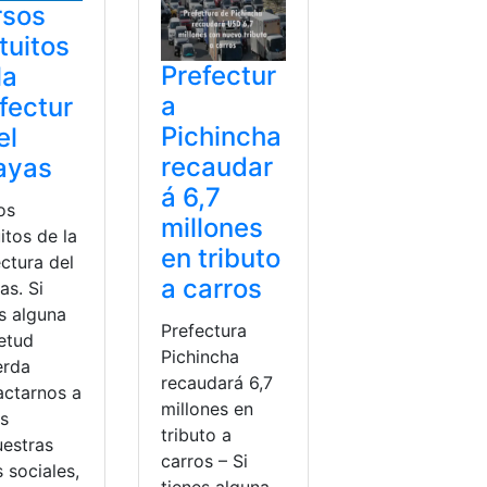
rsos
tuitos
Prefectur
la
a
fectur
Pichincha
el
recaudar
ayas
á 6,7
os
millones
itos de la
en tributo
ctura del
a carros
as. Si
s alguna
Prefectura
ietud
Pichincha
erda
recaudará 6,7
actarnos a
millones en
és
tributo a
uestras
carros – Si
 sociales,
tienes alguna