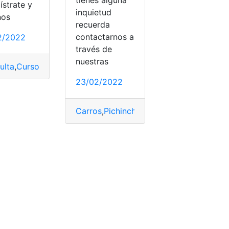
ístrate y
inquietud
nos
recuerda
contactarnos a
2/2022
través de
nuestras
ulta
,
Cursos gratuitos de la Prefectura del Guayas
,
Cursos g
23/02/2022
rsos gratis
,
cursos virtuales
,
Guayas
,
Inscribirse
,
Inscripción
,
in
ial
Carros
,
Pichincha
,
Prefectura
,
Recaudaci