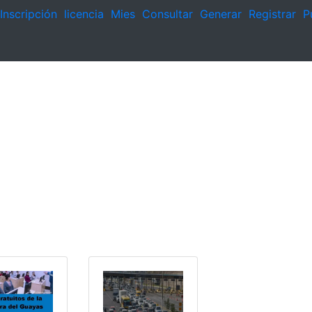
Inscripción
licencia
Mies
Consultar
Generar
Registrar
P