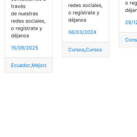
o reg
redes sociales,
través
déja
o regístrate y
de nuestras
déjanos
redes sociales,
29/1
o regístrate y
06/03/2024
déjanos
Cons
15/09/2025
Cursos
,
Cursos disponibles
,
cu
Ecuador
,
Mejoramiento vial
,
Prefectura
,
Seguridad vial
,
V