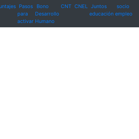
untajes
Pasos
Bono
CNT
CNEL
Juntos
socio
para
Desarrollo
educación
empleo
activar
Humano