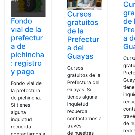
Cu
gra
Cursos
Fondo
de 
gratuitos
vial de la
Pre
de la
prefectur
a d
Prefectur
a de
Gu
a del
pichincha
Guayas
Curs
: registro
gratu
Cursos
y pago
Prefe
gratuitos de la
Guay
Prefectura del
Fondo vial de
tiene
Guayas. Si
la prefectura
inqu
tienes alguna
de pichincha.
recu
inquietud
Si tienes
cont
recuerda
alguna
trav
contactarnos a
inquietud
de n
través
recuerda
redes
de nuestras
contactarnos a