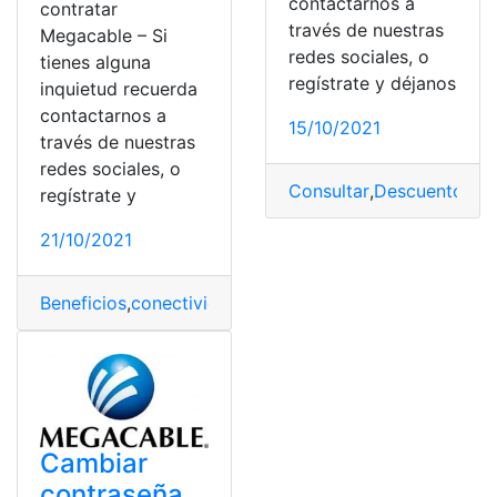
contactarnos a
contratar
través de nuestras
Megacable – Si
redes sociales, o
tienes alguna
regístrate y déjanos
inquietud recuerda
contactarnos a
15/10/2021
través de nuestras
redes sociales, o
Consultar
,
Descuentos
,
M
regístrate y
21/10/2021
Beneficios
,
conectividad
,
Consultar
,
Internet
,
Megacable
,
Cambiar
contraseña