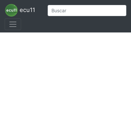
ecu11