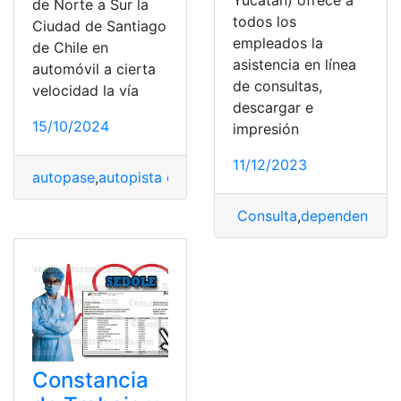
de Norte a Sur la
todos los
Ciudad de Santiago
empleados la
de Chile en
asistencia en línea
automóvil a cierta
de consultas,
velocidad la vía
descargar e
15/10/2024
impresión
11/12/2023
autopase
,
autopista central
,
Chile
,
Estado de Cuenta
,
Me
Consulta
,
dependencia
,
M
Constancia