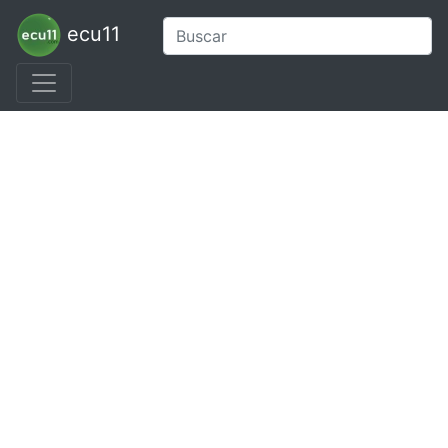
ecu11