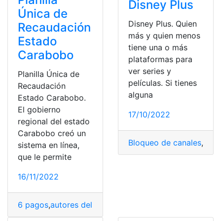
Disney Plus
Única de
Disney Plus. Quien
Recaudación
más y quien menos
Estado
tiene una o más
Carabobo
plataformas para
ver series y
Planilla Única de
películas. Si tienes
Recaudación
alguna
Estado Carabobo.
El gobierno
17/10/2022
regional del estado
Carabobo creó un
Bloqueo de canales
,
Cana
sistema en línea,
que le permite
16/11/2022
6 pagos
,
autores del pago
,
Cálculo y Pago del décimo 