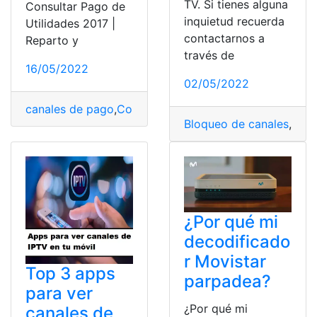
TV. Si tienes alguna
Consultar Pago de
inquietud recuerda
Utilidades 2017 |
contactarnos a
Reparto y
través de
16/05/2022
02/05/2022
canales de pago
,
Convenio de Pago para Multas de Tr
Bloqueo de canales
,
Cana
¿Por qué mi
decodificado
r Movistar
Top 3 apps
parpadea?
para ver
¿Por qué mi
canales de