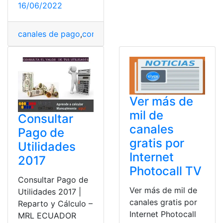
16/06/2022
canales de pago
,
convenio de pago
,
Cuota de Pago
,
Da
Ver más de
mil de
Consultar
canales
Pago de
gratis por
Utilidades
Internet
2017
Photocall TV
Consultar Pago de
Ver más de mil de
Utilidades 2017 |
canales gratis por
Reparto y Cálculo –
Internet Photocall
MRL ECUADOR