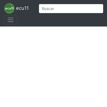
ecu11