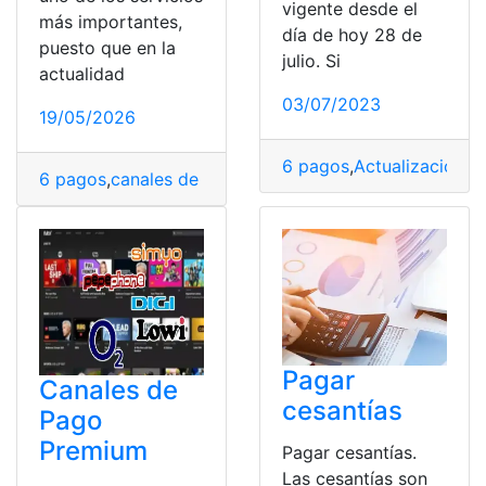
vigente desde el
más importantes,
día de hoy 28 de
puesto que en la
julio. Si
actualidad
03/07/2023
19/05/2026
6 pagos
,
Actualización 
6 pagos
,
canales de pago
,
comprobante de pago
,
costo
Pagar
Canales de
cesantías
Pago
Premium
Pagar cesantías.
Las cesantías son