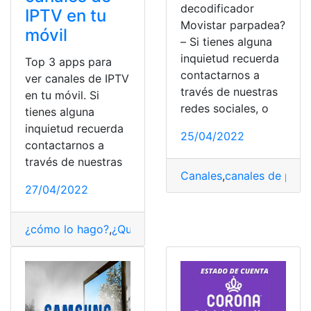
decodificador
IPTV en tu
Movistar parpadea?
móvil
– Si tienes alguna
inquietud recuerda
Top 3 apps para
contactarnos a
ver canales de IPTV
través de nuestras
en tu móvil. Si
redes sociales, o
tienes alguna
inquietud recuerda
25/04/2022
contactarnos a
través de nuestras
Canales
,
canales de pag
27/04/2022
¿cómo lo hago?
,
¿Qué es?
,
aplicaciones
,
App
,
APP Móvil
,