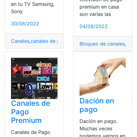
en tu TV Samsung,
premium en casa
Sony
son varias las
30/08/2022
04/08/2022
Canales
,
canales de pago
,
canales de televisión
,
canales
Bloqueo de canales
,
Cana
Dación en
Canales de
pago
Pago
Premium
Dación en pago.
Muchas veces
Canales de Pago
podemos vernos en