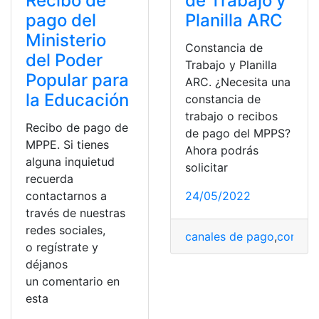
Recibo de
de Trabajo y
pago del
Planilla ARC
Ministerio
Constancia de
del Poder
Trabajo y Planilla
Popular para
ARC. ¿Necesita una
la Educación
constancia de
trabajo o recibos
Recibo de pago de
de pago del MPPS?
MPPE. Si tienes
Ahora podrás
alguna inquietud
solicitar
recuerda
contactarnos a
24/05/2022
través de nuestras
redes sociales,
canales de pago
,
compro
o regístrate y
déjanos
un comentario en
esta