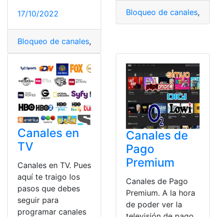
Bloqueo de canales
,
Cana
17/10/2022
Bloqueo de canales
,
Canales
,
canales de pago
,
canales 
Canales en
Canales de
TV
Pago
Premium
Canales en TV. Pues
aquí te traigo los
Canales de Pago
pasos que debes
Premium. A la hora
seguir para
de poder ver la
programar canales
televisión de pago