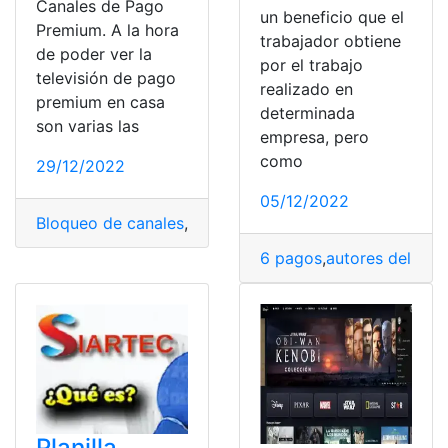
Canales de Pago
un beneficio que el
Premium. A la hora
trabajador obtiene
de poder ver la
por el trabajo
televisión de pago
realizado en
premium en casa
determinada
son varias las
empresa, pero
como
29/12/2022
05/12/2022
Bloqueo de canales
,
Canales
,
canales de pago
,
canales 
6 pagos
,
autores del pag
Planilla