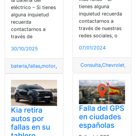
la batería del
tienes alguna
eléctrico – Si tienes
inquietud recuerda
alguna inquietud
contactarnos a
recuerda
través de nuestras
contactarnos a
redes sociales, o
través de
07/01/2024
30/10/2025
Consulta
,
Chevrolet
,
Chev
batería
,
fallas
,
motor
,
Sistema
,
vehículo
Falla del GPS
Kia retira
en ciudades
autos por
españolas
fallas en su
tablero