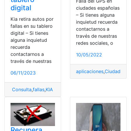
Falla del GPS en
digital
ciudades españolas
– Si tienes alguna
Kia retira autos por
inquietud recuerda
fallas en su tablero
contactarnos a
digital – Si tienes
través de nuestras
alguna inquietud
redes sociales, o
recuerda
contactarnos a
10/05/2022
través de nuestras
aplicaciones
,
Ciudades
,
e
06/11/2023
Consulta
,
fallas
,
KIA
Recupera