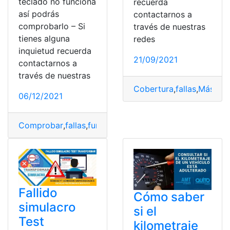
teclado no funciona
recuerda
así podrás
contactarnos a
comprobarlo – Si
través de nuestras
tienes alguna
redes
inquietud recuerda
21/09/2021
contactarnos a
través de nuestras
Cobertura
,
fallas
,
Másmov
06/12/2021
Comprobar
,
fallas
,
funciona
,
Herramientas
,
teclado
Fallido
Cómo saber
simulacro
si el
Test
kilometraje