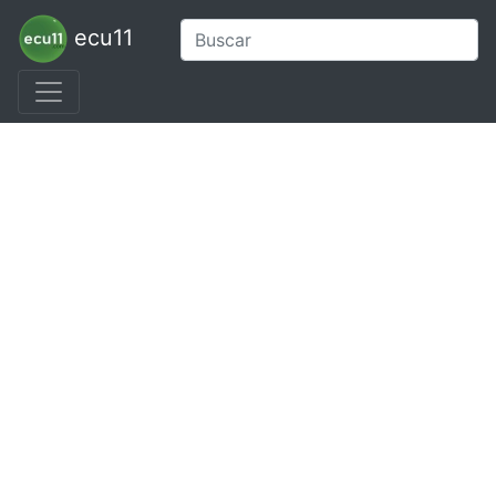
ecu11