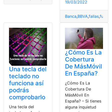
19/03/2022
Banca
,
BBVA
,
fallas
,
funci
¿Cómo Es La
Cobertura
De MásMóvil
Una tecla del
En España?
teclado no
funciona así
¿Cómo Es La
podrás
Cobertura De
MásMóvil En
comprobarlo
España? – Si tienes
Una tecla del
alguna inquietud