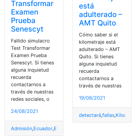
Transformar
está
Examen
adulterado –
Prueba
AMT Quito
Senescyt
Cómo saber si el
Fallido simulacro
kilometraje está
Test Transformar
adulterado – AMT
Examen Prueba
Quito. Si tienes
Senescyt. Si tienes
alguna inquietud
alguna inquietud
recuerda
recuerda
contactarnos a
contactarnos a
través de nuestras
través de nuestras
19/08/2021
redes sociales, o
24/08/2021
detectará
,
fallas
,
Kilometr
Admisión
,
Ecuador
,
Examen de ingreso
,
examen Transfo