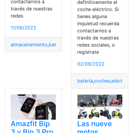
contactarnos a
definitivamente el
través de nuestras
coche eléctrico. Si
redes
tienes alguna
inquietud recuerda
11/08/2022
contactarnos a
través de nuestras
almacenamiento
,
batería
,
Modelo
,
pantalla
,
Sistema
redes sociales, o
regístrate
02/08/2022
batería
,
coches
,
eléctrico
Las nueve
Amazfit Bip
motos
3 y Bip 3 Pro