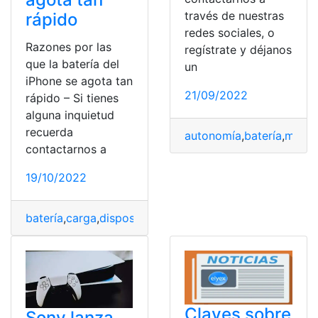
través de nuestras
rápido
redes sociales, o
Razones por las
regístrate y déjanos
que la batería del
un
iPhone se agota tan
21/09/2022
rápido – Si tienes
alguna inquietud
recuerda
autonomía
,
batería
,
marca
contactarnos a
19/10/2022
batería
,
carga
,
dispositivo
,
memoria
,
Seguridad
Claves sobre
Sony lanza