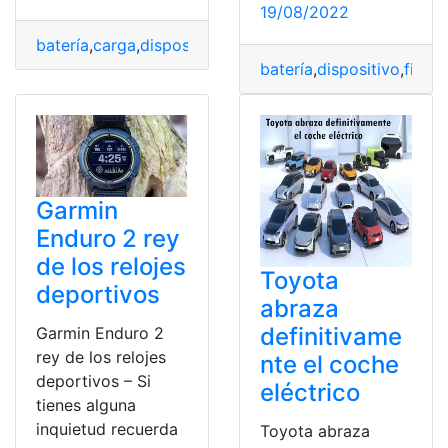
19/08/2022
batería
,
carga
,
dispositivo
,
memoria
,
Seguridad
batería
,
dispositivo
,
ficha
Garmin
Enduro 2 rey
de los relojes
Toyota
deportivos
abraza
definitivame
Garmin Enduro 2
rey de los relojes
nte el coche
deportivos – Si
eléctrico
tienes alguna
inquietud recuerda
Toyota abraza