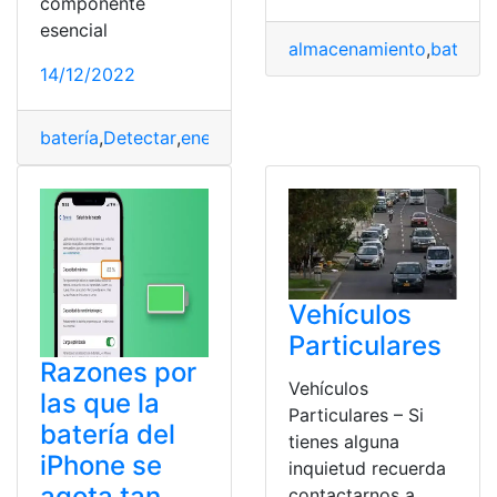
componente
esencial
almacenamiento
,
batería
,
14/12/2022
batería
,
Detectar
,
energía
,
Fugas
Vehículos
Particulares
Razones por
Vehículos
las que la
Particulares – Si
batería del
tienes alguna
iPhone se
inquietud recuerda
agota tan
contactarnos a