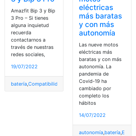
eléctricas
Amazfit Bip 3 y Bip
más baratas
3 Pro – Si tienes
y con más
alguna inquietud
autonomía
recuerda
contactarnos a
Las nueve motos
través de nuestras
eléctricas más
redes sociales,
baratas y con más
autonomía. La
19/07/2022
pandemia de
Covid-19 ha
batería
,
Compatibilidad
,
Precio
,
resistencia
,
sensores
cambiado por
completo los
hábitos
14/07/2022
autonomía
,
batería
,
Eléctr