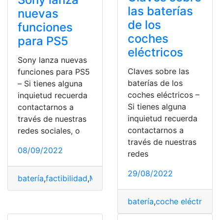
las baterías
nuevas
de los
funciones
coches
para PS5
eléctricos
Sony lanza nuevas
Claves sobre las
funciones para PS5
baterías de los
– Si tienes alguna
coches eléctricos –
inquietud recuerda
Si tienes alguna
contactarnos a
inquietud recuerda
través de nuestras
contactarnos a
redes sociales, o
través de nuestras
08/09/2022
redes
29/08/2022
batería
,
factibilidad
,
Modelo
,
Número
,
Precio
batería
,
coche eléctrico
,
C