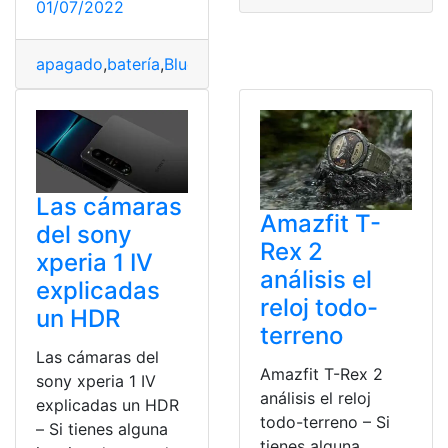
01/07/2022
apagado
,
batería
,
Bluetooth
,
Datos
,
Tecnología
Las cámaras
Amazfit T-
del sony
Rex 2
xperia 1 IV
análisis el
explicadas
reloj todo-
un HDR
terreno
Las cámaras del
Amazfit T-Rex 2
sony xperia 1 IV
análisis el reloj
explicadas un HDR
todo-terreno – Si
– Si tienes alguna
tienes alguna