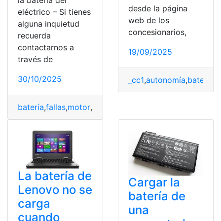
la batería del
desde la página
eléctrico – Si tienes
web de los
alguna inquietud
concesionarios,
recuerda
contactarnos a
19/09/2025
través de
30/10/2025
_cc1
,
autonomía
,
batería
,
c
batería
,
fallas
,
motor
,
Sistema
,
vehículo
La batería de
Cargar la
Lenovo no se
batería de
carga
una
cuando