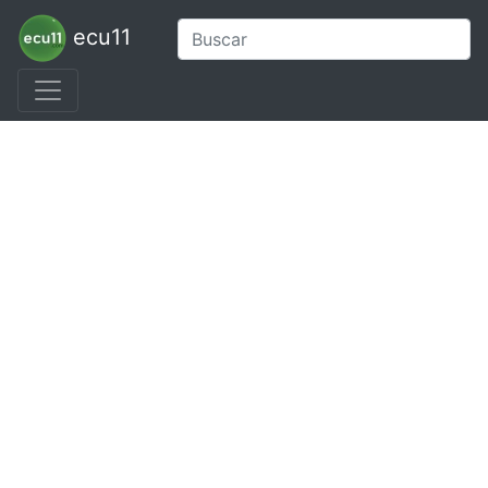
ecu11