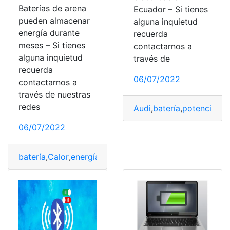
Baterías de arena
Ecuador – Si tienes
pueden almacenar
alguna inquietud
energía durante
recuerda
meses – Si tienes
contactarnos a
alguna inquietud
través de
recuerda
06/07/2022
contactarnos a
través de nuestras
redes
Audi
,
batería
,
potencia
,
var
06/07/2022
batería
,
Calor
,
energía
,
Sistema
,
temperatura