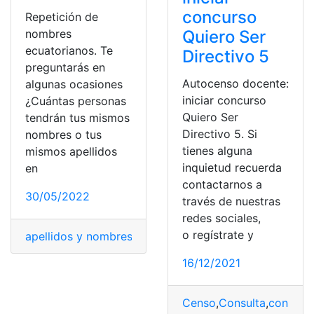
concurso
Repetición de
nombres
Quiero Ser
ecuatorianos. Te
Directivo 5
preguntarás en
Autocenso docente:
algunas ocasiones
iniciar concurso
¿Cuántas personas
Quiero Ser
tendrán tus mismos
Directivo 5. Si
nombres o tus
tienes alguna
mismos apellidos
inquietud recuerda
en
contactarnos a
30/05/2022
través de nuestras
redes sociales,
o regístrate y
apellidos y nombres
,
Censo
,
Censo Nacional Electoral
,
c
16/12/2021
Censo
,
Consulta
,
consulta