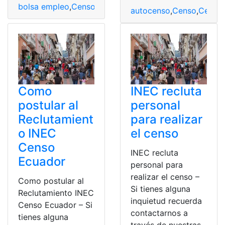
bolsa empleo
,
Censo
,
empleo
,
INEC
,
Ingreso
,
Solicitud
autocenso
,
Censo
,
Censo 
Como
INEC recluta
postular al
personal
Reclutamient
para realizar
o INEC
el censo
Censo
INEC recluta
Ecuador
personal para
realizar el censo –
Como postular al
Si tienes alguna
Reclutamiento INEC
inquietud recuerda
Censo Ecuador – Si
contactarnos a
tienes alguna
través de nuestras