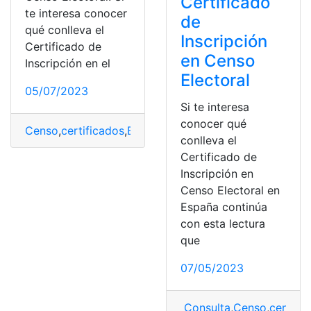
Certificado
te interesa conocer
de
qué conlleva el
Inscripción
Certificado de
en Censo
Inscripción en el
Electoral
05/07/2023
Si te interesa
conocer qué
Censo
,
certificados
,
España
,
obligación electoral
,
Regist
conlleva el
Certificado de
Inscripción en
Censo Electoral en
España continúa
con esta lectura
que
07/05/2023
Consulta
,
Censo
,
censo e