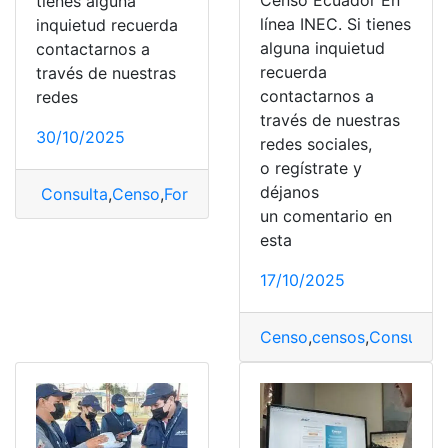
Censo Ecuador En
tienes alguna
línea INEC. Si tienes
inquietud recuerda
alguna inquietud
contactarnos a
recuerda
través de nuestras
contactarnos a
redes
través de nuestras
30/10/2025
redes sociales,
o regístrate y
déjanos
Consulta
,
Censo
,
Formulario
,
Solicitar
un comentario en
esta
17/10/2025
Censo
,
censos
,
Consulta
,