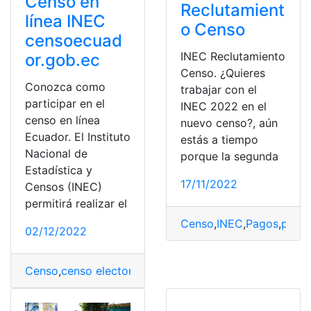
Censo en
Reclutamient
línea INEC
o Censo
censoecuad
INEC Reclutamiento
or.gob.ec
Censo. ¿Quieres
Conozca como
trabajar con el
participar en el
INEC 2022 en el
censo en línea
nuevo censo?, aún
Ecuador. El Instituto
estás a tiempo
Nacional de
porque la segunda
Estadística y
17/11/2022
Censos (INEC)
permitirá realizar el
Censo
,
INEC
,
Pagos
,
postu
02/12/2022
Censo
,
censo electoral
,
Censo en línea
,
Ecuador
,
En líne