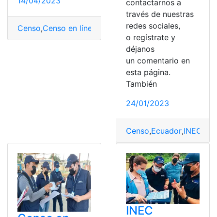
14/04/2023
contactarnos a
través de nuestras
redes sociales,
Censo
,
Censo en línea
,
Ecuador
,
Requisitos
,
ubicación
o regístrate y
déjanos
un comentario en
esta página.
También
24/01/2023
Censo
,
Ecuador
,
INEC
INEC