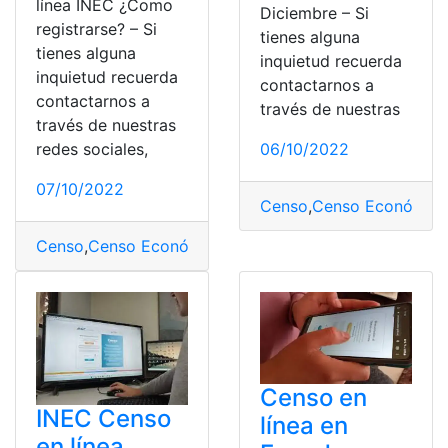
línea INEC ¿Como
Diciembre – Si
registrarse? – Si
tienes alguna
tienes alguna
inquietud recuerda
inquietud recuerda
contactarnos a
contactarnos a
través de nuestras
través de nuestras
06/10/2022
redes sociales,
07/10/2022
Censo
,
Censo Económico
Censo
,
Censo Económico Nacional
,
cuenta
,
Ecuador
,
IN
Censo en
INEC Censo
línea en
en línea