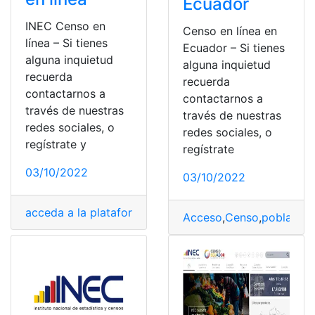
Ecuador
INEC Censo en
Censo en línea en
línea – Si tienes
Ecuador – Si tienes
alguna inquietud
alguna inquietud
recuerda
recuerda
contactarnos a
contactarnos a
través de nuestras
través de nuestras
redes sociales, o
redes sociales, o
regístrate y
regístrate
03/10/2022
03/10/2022
acceda a la plataforma
,
Acceder
,
Censo
,
Identidad
,
Requi
Acceso
,
Censo
,
población