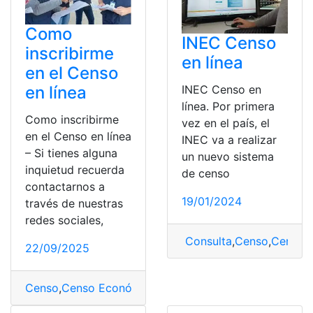
Como
INEC Censo
inscribirme
en línea
en el Censo
en línea
INEC Censo en
línea. Por primera
Como inscribirme
vez en el país, el
en el Censo en línea
INEC va a realizar
– Si tienes alguna
un nuevo sistema
inquietud recuerda
de censo
contactarnos a
19/01/2024
través de nuestras
redes sociales,
Consulta
,
Censo
,
Censo e
22/09/2025
Censo
,
Censo Económico Nacional
,
Formulario
,
Proceso