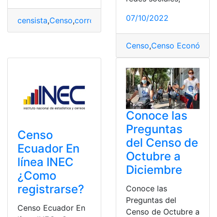
07/10/2022
censista
,
Censo
,
corroborar
,
INEC
,
Seguridad
Censo
,
Censo Económico
Conoce las
Preguntas
Censo
del Censo de
Ecuador En
Octubre a
línea INEC
Diciembre
¿Como
registrarse?
Conoce las
Preguntas del
Censo Ecuador En
Censo de Octubre a