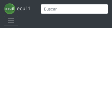
ecu11