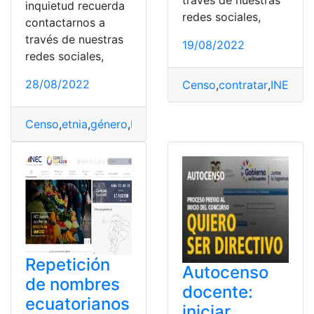
inquietud recuerda
redes sociales,
contactarnos a
través de nuestras
19/08/2022
redes sociales,
28/08/2022
Censo
,
contratar
,
INEC
,
Pe
Censo
,
etnia
,
género
,
INEC
,
reclutamiento
Repetición
Autocenso
de nombres
docente:
ecuatorianos
iniciar