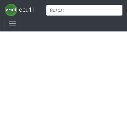
ecu11