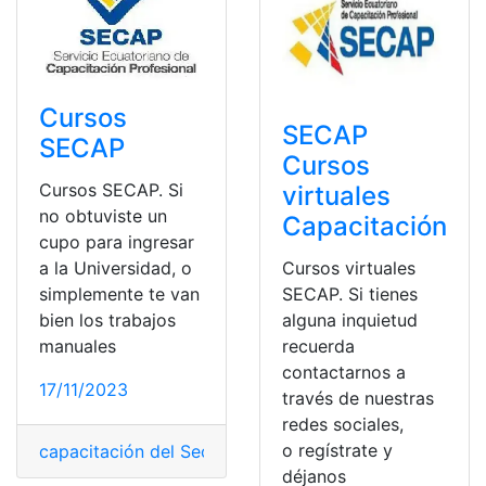
Cursos
SECAP
SECAP
Cursos
Cursos SECAP. Si
virtuales
no obtuviste un
Capacitación
cupo para ingresar
Cursos virtuales
a la Universidad, o
SECAP. Si tienes
simplemente te van
alguna inquietud
bien los trabajos
recuerda
manuales
contactarnos a
17/11/2023
través de nuestras
redes sociales,
o regístrate y
capacitación del Secap
,
Consulta
,
Ecuador
,
Noticias
,
Req
déjanos