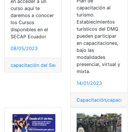
Plan de
en acceder a un
capacitación al
curso aquí te
turismo.
daremos a conocer
Establecimientos
los Cursos
turísticos del DMQ
disponibles en el
pueden participar
SECAP Ecuador
en capacitaciones,
08/05/2023
bajo las
modalidades
presencial, virtual y
capacitación del Secap
,
Consulta
,
Ecuador
,
secap
mixta.
14/01/2023
Capacitación
,
capacitaci